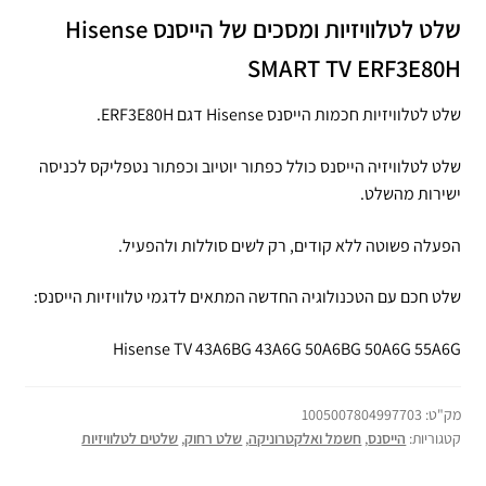
שלט לטלוויזיות ומסכים של הייסנס Hisense
SMART TV ERF3E80H
שלט לטלוויזיות חכמות הייסנס Hisense דגם ERF3E80H.
שלט לטלוויזיה הייסנס כולל כפתור יוטיוב וכפתור נטפליקס לכניסה
ישירות מהשלט.
הפעלה פשוטה ללא קודים, רק לשים סוללות ולהפעיל.
שלט חכם עם הטכנולוגיה החדשה המתאים לדגמי טלוויזיות הייסנס:
Hisense TV 43A6BG 43A6G 50A6BG 50A6G 55A6G
מק"ט:
1005007804997703
קטגוריות:
הייסנס
,
חשמל ואלקטרוניקה
,
שלט רחוק
,
שלטים לטלוויזיות