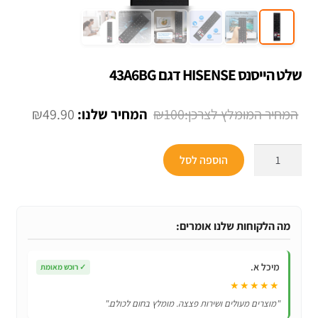
שלט הייסנס HISENSE דגם 43A6BG
המחיר
המחיר
₪
49.90
₪
100
המקורי
הנוכחי
כמות
היה:
הוא:
הוספה לסל
של
49.90.
₪100.
שלט
הייסנס
HISENSE
מה הלקוחות שלנו אומרים:
דגם
43A6BG
מיכל א.
✓
רוכש מאומת
★★★★★
"מוצרים מעולים ושירות פצצה. מומלץ בחום לכולם."