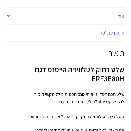
תיאור
חוות דעת (0)
תיאור
שלט רחוק לטלוויזיה הייסנס דגם
ERF3E80H
שלט חכם לטלויזיות הייסנס חכמות כולל מקשי קיצור
לנטפליקס,YouTube, כפתור בית ועוד.
השלט של הטלוויזיה התקלקל? אבד? אין סיבה להתבאס..
עם השלט לטלוויזיות HISENSE תוכלו לחזור ולזפזפ!