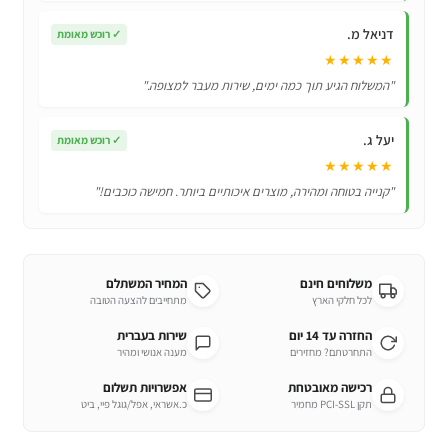
דניאל מ.
✓
רוכש מאומת
★★★★★
"המשלוח הגיע תוך כמה ימים, שירות מעבר למצופה."
יעל ג.
✓
רוכש מאומת
★★★★★
"קנייה בטוחה ומהירה, מוצרים איכותיים ביותר. חמישה כוכבים!"
משלוחים חינם
המחיר המשתלם
לכל חלקי הארץ
מתחייבים להצעה הטובה
החזרה עד 14 יום
שירות בעברית
התחרטתם? מחזירים
מענה אנושי ומהיר
רכישה מאובטחת
אפשרויות תשלום
תקן PCI-SSL מחמיר
כ.אשראי, אפל/גוגל פיי, ביט