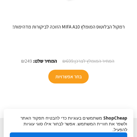
רמקול הבלוטוס המומלץ MIFA A10 הזוכה לביקורות מדהימות!
המחיר
המחיר
₪
249
₪
699
המקורי
הנוכחי
למוצר
היה:
הוא:
בחר אפשרויות
זה
₪249.
₪699.
יש
מספר
סוגים.
ניתן
ShopCheap
משתמשים בעוגיות כדי להבטיח תפקוד האתר
לבחור
ולשפר את חוויית המשתמש. אפשר לבחור אילו סוגי עוגיות
את
להפעיל.
האפשרויות