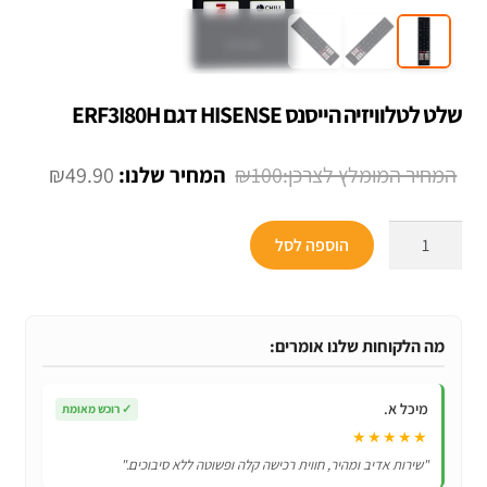
שלט לטלוויזיה הייסנס HISENSE דגם ERF3I80H
המחיר
המחיר
₪
49.90
₪
100
המקורי
הנוכחי
כמות
היה:
הוא:
הוספה לסל
של
49.90.
₪100.
שלט
לטלוויזיה
הייסנס
מה הלקוחות שלנו אומרים:
HISENSE
דגם
מיכל א.
✓
רוכש מאומת
ERF3I80H
★★★★★
"שירות אדיב ומהיר, חווית רכישה קלה ופשוטה ללא סיבוכים."