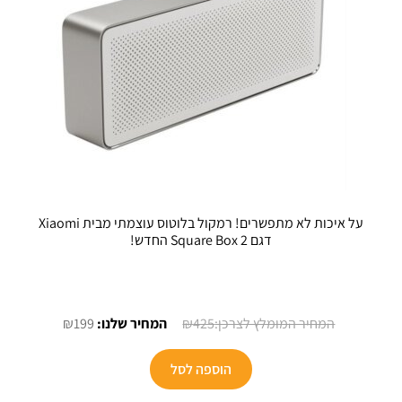
בעמוד
המוצר
על איכות לא מתפשרים! רמקול בלוטוס עוצמתי מבית Xiaomi
דגם Square Box 2 החדש!
המחיר
המחיר
₪
199
₪
425
המקורי
הנוכחי
היה:
הוא:
הוספה לסל
₪199.
₪425.