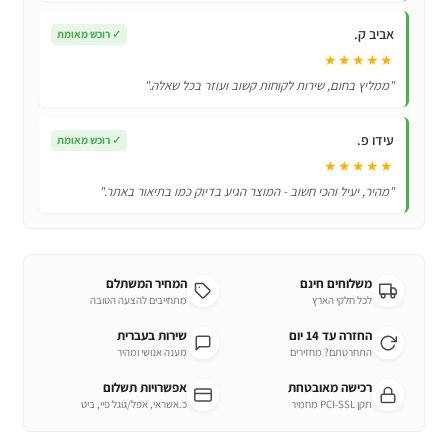
אביב ק.
✓
רוכש מאומת
★★★★★
"ממליץ בחום, שירות לקוחות קשוב ועוזר בכל שאלה."
עידו פ.
✓
רוכש מאומת
★★★★★
"מהיר, יעיל והכי חשוב - המוצר הגיע בדיוק כמו בתיאור באתר."
משלוחים חינם
המחיר המשתלם
לכל חלקי הארץ
מתחייבים להצעה הטובה
החזרה עד 14 יום
שירות בעברית
התחרטתם? מחזירים
מענה אנושי ומהיר
רכישה מאובטחת
אפשרויות תשלום
תקן PCI-SSL מחמיר
כ.אשראי, אפל/גוגל פיי, ביט