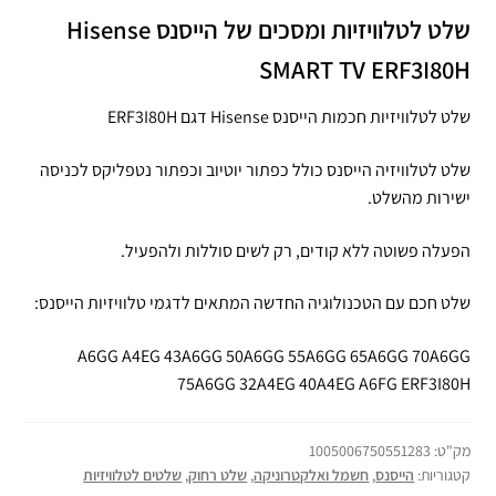
שלט לטלוויזיות ומסכים של הייסנס Hisense
SMART TV ERF3I80H
שלט לטלוויזיות חכמות הייסנס Hisense דגם ERF3I80H
שלט לטלוויזיה הייסנס כולל כפתור יוטיוב וכפתור נטפליקס לכניסה
ישירות מהשלט.
הפעלה פשוטה ללא קודים, רק לשים סוללות ולהפעיל.
שלט חכם עם הטכנולוגיה החדשה המתאים לדגמי טלוויזיות הייסנס:
A6GG A4EG 43A6GG 50A6GG 55A6GG 65A6GG 70A6GG
75A6GG 32A4EG 40A4EG A6FG ERF3I80H
מק"ט:
1005006750551283
קטגוריות:
הייסנס
,
חשמל ואלקטרוניקה
,
שלט רחוק
,
שלטים לטלוויזיות