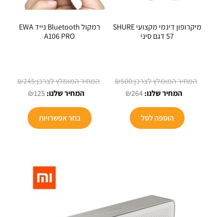
מיקרופון דינמי מקצועי SHURE
רמקול Bluetooth נייד EWA
57 דגם סיני
A106 PRO
המחיר
המחיר
₪
245
₪
500
המחיר
המקורי
המחיר
המקורי
₪
125
₪
264
הנוכחי
היה:
הנוכחי
היה:
למוצר
הוא:
₪500.
הוא:
₪245.
הוספה לסל
בחר אפשרויות
זה
₪125.
₪264.
יש
מספר
סוגים.
ניתן
לבחור
את
האפשרויו