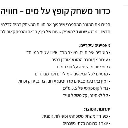
כדור משחק קופץ על מים – חווי
הכירו את המוצר המהפכני שיהפוך את חווית המשחק במים לבלתי 
חדשני ומרגש שנועד להעניק שעות של כיף, הנאה והרפתקאות לכ
מאפיינים עיקריים:
• חומרים איכותיים: מיוצר מבד וTPR עמיד במיוחד
• עיצוב צף וחכם המונע אובדן במים
• קפיציות מרשימה על פני המים
• מתאים לכל הגילאים – מילדים ועד מבוגרים
• זמין בארבעה צבעים מרהיבים: אדום, צהוב, ירוק וכחול
• גודל קומפקטי של 5.5 ס”מ
• קל לאחיזה, קל משקל ונייד
יתרונות המוצר:
• מעודד משחק משפחתי ופעילות גופנית
• יוצר זיכרונות בלתי נשכחים