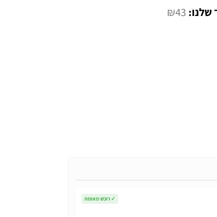
המחיר
₪
43
הנוכחי
הוא:
₪43.
✓
רוכש מאומת