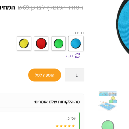
המחיר
₪
69
המקורי
היה:
בחירה
₪69.
נקה
כמות
הוספה לסל
של
כדור
משחק
קופץ
מה הלקוחות שלנו אומרים:
על
מים
יוסי כ.
-
★★★★★