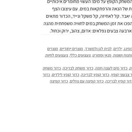
משחק הקופץ על מים! העשוי מחומרים איכותיים
 ארוכות של הנאה והרפתקאות במים. עם עיצובו הצף
 יאבד. קל לאחיזה, קל משקל ונייד, הכדור מתאים
. הפכו את זמן המשחק במים לחוויה משפחתית מהנה
רבעה צבעים נפלאים: אדום, צהוב, ירוק וכחול.
מפינג
,
ילדים
,
לבית לגן ולמשרד
,
מוצרים ייחודיים
,
מוצרים
נות ושונות
,
פנאי וספורט
,
צעצועים כללי
,
צעצועים לחיות
,
ק
,
כדור מים לעונה חמה
,
כדור משחק לבריכה
,
כדור משחק
 צבעוני קופץ
,
כדור קופץ לבריכה
,
כדור קופץ לילדים
,
כדור
ור קפיץ לבריכה
,
כדור קפיצה עם נוזלים
,
כדור קפיצה