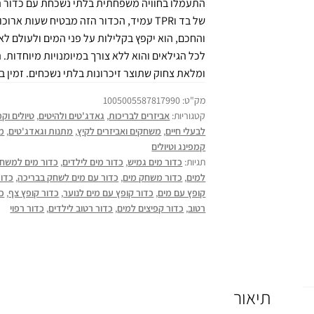
התעמלו בחוויה משפחתית בלתי נשכחת עם כדור ה
של בד וTPR עמיד, הכדור הזה מבטיח שעות
והחכם, הוא יקפץ בקלילות על פני המים ולעולם לא
לכל הגילאים והוא ללא צורך במיומנויות מיוחדות
ומלאת צחוק שתוצר זיכרונות בלתי נשכחים. זמין בא
מק"ט:
1005005587817990
קטגוריות:
אביזרים לבריכות
,
גאדג'טים ולהיטים
,
טיולים וק
לבעלי חיים
,
משחקים ואביזרים לקיץ
,
מתנות וגאדג'טים
,
מת
קמפינג וטיולים
תגיות:
כדור מים גמיש
,
כדור מים לילדים
,
כדור מים למשח
למים
,
כדור משחק מים
,
כדור עם מים לשחק בבריכה
,
כדור
קופץ עם מים
,
כדור קופץ עם מים לנוער
,
כדור קופץ צף
,
כד
רטוב
,
כדור קפיצים למים
,
כדור רטוב לילדים
,
כדור רפוי
תיאור