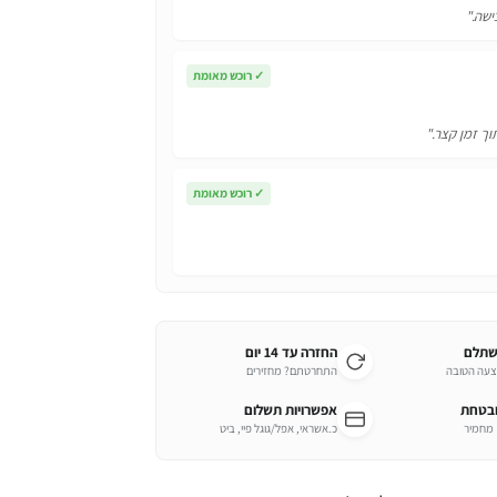
ישה."
✓
רוכש מאומת
וך זמן קצר."
✓
רוכש מאומת
שתלם
החזרה עד 14 יום
צעה הטובה
התחרטתם? מחזירים
ובטחת
אפשרויות תשלום
כ.אשראי, אפל/גוגל פיי, ביט