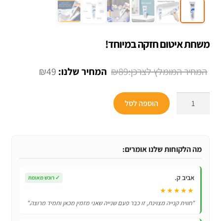
משחת איטום חזקה במיוחד!
המחיר
המחיר
₪
49
₪
89
המקורי
הנוכחי
כמות
היה:
הוא:
הוספה לסל
של
₪49.
₪89.
משחת
איטום
חזקה
מה הלקוחות שלנו אומרים:
במיוחד!
אביב ק.
✓
רוכש מאומת
★★★★★
"חווית קנייה מצוינת, זו כבר פעם שנייה שאני מזמין מכאן ותמיד מרוצה."