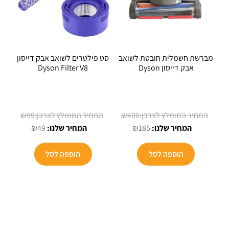
מברשת חשמלית חובטת לשואב
סט פילטרים לשואב אבק דייסון
אבק דייסון Dyson
Dyson Filter V8
המחיר
המחיר
₪
99
₪
400
המחיר
המקורי
המחיר
המקורי
₪
49
₪
185
הנוכחי
היה:
הנוכחי
היה:
הוא:
₪400.
הוא:
₪99.
הוספה לסל
הוספה לסל
₪49.
₪185.