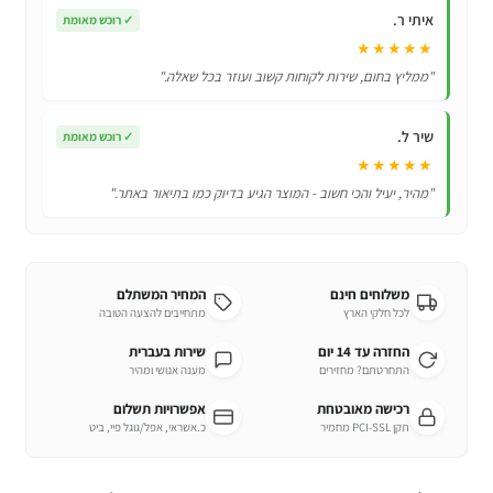
איתי ר.
✓
רוכש מאומת
★★★★★
"ממליץ בחום, שירות לקוחות קשוב ועוזר בכל שאלה."
שיר ל.
✓
רוכש מאומת
★★★★★
"מהיר, יעיל והכי חשוב - המוצר הגיע בדיוק כמו בתיאור באתר."
משלוחים חינם
המחיר המשתלם
לכל חלקי הארץ
מתחייבים להצעה הטובה
החזרה עד 14 יום
שירות בעברית
התחרטתם? מחזירים
מענה אנושי ומהיר
רכישה מאובטחת
אפשרויות תשלום
תקן PCI-SSL מחמיר
כ.אשראי, אפל/גוגל פיי, ביט