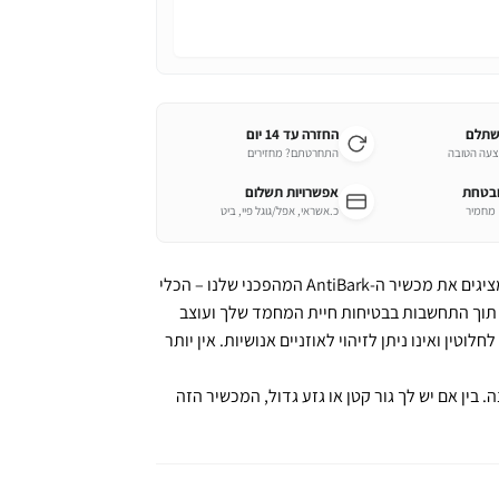
שתלם
החזרה עד 14 יום
צעה הטובה
התחרטתם? מחזירים
ובטחת
אפשרויות תשלום
כ.אשראי, אפל/גוגל פיי, ביט
סוף סוף, פתרון להחזרת השקט והשלווה לחייכם! מציגים את מכשיר ה-AntiBark המהפכני שלנו – הכלי
ן תוך התחשבות בבטיחות חיית המחמד שלך ועוצב
לוטין ואינו ניתן לזיהוי לאוזניים אנושיות. אין יותר
ו לנוח לטעינה. בין אם יש לך גור קטן או גזע גדול, המכשיר הזה