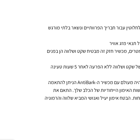
לחלוטין עבור חבריך הפרוותיים ונשאר בלתי מורגש
נן לזהות ולהרתיע ביעילות נביחות ממרחק של עד 10 מטרים, מכשיר חזק זה מבטיח שקט ושלווה הן בפנים
עם הנוחות של טעינת USB, אתה יכול ליהנות עד 30 ימים של שקט ושלווה ללא הפרעה לאחר 5 שעות טעינה
קח שליטה על התנהגות הנביחות של הכלב שלך כמו שלא היה מעולם עם מכשיר ה-AntiBark הניתן להתאמה
ות האימון הייחודיות של הכלב שלך. התאם את
ת. הבטח אימון יעיל ואנושי המביא שלווה והרמוניה