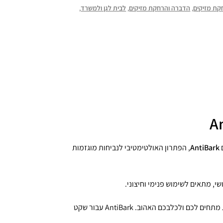
קת מזיקים
,
הדברה והרחקת מזיקים
,
לבית לגן ולמשרד
,
ם
AntiBark
, הפתרון האולטימטיבי לנביחות מוגזמות
י, מתאים לשימוש פנימי וחיצוני.
אז תגידו להתראות ללילות ללא שינה ושלום לסביבה שקטה ונטולת מתחים לכם ולכלבכם האהוב. AntiBark עבור שקט