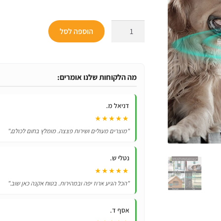
המקור
היה:
כמות
הוספה לסל
₪199.
של
AntiBark
–
מכשיר
מה הלקוחות שלנו אומרים:
למניעת
נביחות
דניאל מ.
★★★★★
"מוצרים מעולים ושירות פצצה. מומלץ בחום לכולם."
נטלי ש.
★★★★★
"הכל הגיע ארוז יפה ובמהירות. בטוח אקנה כאן שוב."
אסף ד.