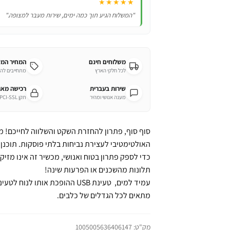
★★★★★
"המשלוח הגיע תוך כמה ימים, שירות מעבר למצופה."
משלוחים חינם
המחיר המ
לכל חלקי הארץ
מתחייבים לה
שירות בעברית
רכישה מא
מענה אנושי ומהיר
תקן PCI-SSL מחמיר
האולטימטיבי לעצירת נביחות בלתי פוסקות. תוכנ
כדי לספק פתרון בטוח ואנושי, מכשיר זה אינו מזיק לח
תלונות מהשכנים או הפרעות שינה!
עמיד למים, טעינת USB ההופכת אות
מתאים לכל הגדלים של כלבים.
מק"ט:
1005005636406147