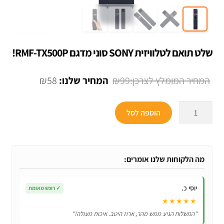
שלט תואם לטלוויזית SONY סוני מדגם RMF-TX500P!
המחיר
המחיר
₪
58
₪
99
המקורי
הנוכחי
כמות
היה:
הוא:
הוספה לסל
של
₪58.
₪99.
שלט
תואם
לטלוויזית
מה הלקוחות שלנו אומרים:
SONY
סוני
יוסי כ.
✓
רוכש מאומת
מדגם
★★★★★
RMF-
"המשלוח הגיע ממש מהר, ארוז היטב. איכות מעולה!"
TX500P!