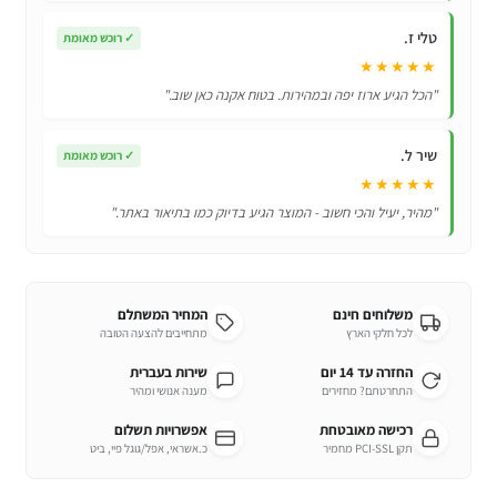
טלי ז.
✓
רוכש מאומת
★★★★★
"הכל הגיע ארוז יפה ובמהירות. בטוח אקנה כאן שוב."
שיר ל.
✓
רוכש מאומת
★★★★★
"מהיר, יעיל והכי חשוב - המוצר הגיע בדיוק כמו בתיאור באתר."
משלוחים חינם
המחיר המשתלם
לכל חלקי הארץ
מתחייבים להצעה הטובה
החזרה עד 14 יום
שירות בעברית
התחרטתם? מחזירים
מענה אנושי ומהיר
רכישה מאובטחת
אפשרויות תשלום
תקן PCI-SSL מחמיר
כ.אשראי, אפל/גוגל פיי, ביט