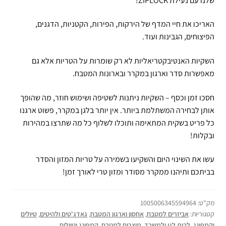
שלנו עם נעילת ZIPLOCK!
האריכו את חיי המדף של הירקות, הפירות, הקטניות, הדגנים,
הפיצוחים, הגבינות ועוד.
השקיות האנטיבקטריאליות לא רק שומרות על הטריות אלא גם
מאפשרות סדר וארגון במקרר ובארונות המטבח.
חסכו זמן וכסף – השקיות ניתנות לשטיפה ושימוש חוזר, מה שהופך
אותן לבחירה המשתלמת ביותר. אין יותר בלגן במקרר, פשוט ארגנו
כל פריט בשקית המתאימה ותוכלו לשלוף כל מה שתרצו במהירות
ובקלות!
עשו את השינוי היום והשקיעו בשמירה על טריות המזון והסדר
בביתכם ותיהנו ממקרר מסודר ומזון טרי לאורך זמן!
מק"ט:
1005006345594964
קטגוריות:
אביזרים למטבח
,
אחסון וארגון המטבח
,
גאדג'טים ולהיטים
,
טיולים
וקמפינג
,
לבית לגן ולמשרד
,
מוצרים למטבח
,
קמפינג וטיולים