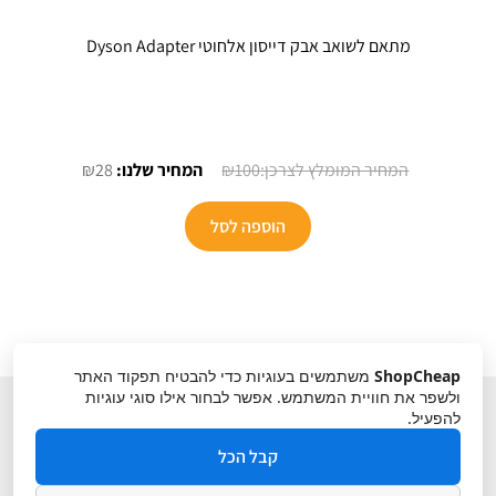
מתאם לשואב אבק דייסון אלחוטי Dyson Adapter
המחיר
המחיר
₪
28
₪
100
המקורי
הנוכחי
היה:
הוא:
הוספה לסל
₪28.
₪100.
ShopCheap
משתמשים בעוגיות כדי להבטיח תפקוד האתר
ולשפר את חוויית המשתמש. אפשר לבחור אילו סוגי עוגיות
להפעיל.
קבל הכל