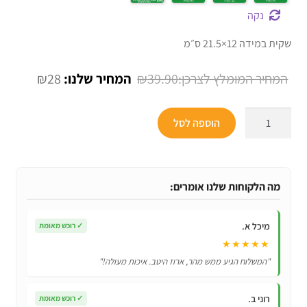
נקה
שקית במידה 12×21.5 ס״מ
המחיר
המחיר
₪
28
₪
39.90
המקורי
הנוכחי
כמות
היה:
הוא:
הוספה לסל
של
₪28.
₪39.90.
שקיות
אחסון
וארגון
מה הלקוחות שלנו אומרים:
אטומות
למקרר
מיכל א.
✓
רוכש מאומת
רב
★★★★★
פעמיות
"המשלוח הגיע ממש מהר, ארוז היטב. איכות מעולה!"
למזון
ועוד!
רוני ב.
✓
רוכש מאומת