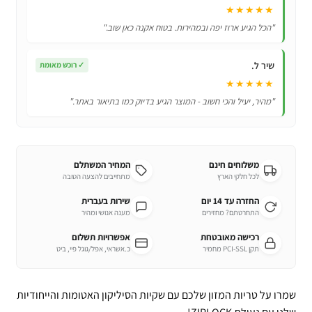
★★★★★
"הכל הגיע ארוז יפה ובמהירות. בטוח אקנה כאן שוב."
שיר ל.
✓
רוכש מאומת
★★★★★
"מהיר, יעיל והכי חשוב - המוצר הגיע בדיוק כמו בתיאור באתר."
משלוחים חינם
המחיר המשתלם
לכל חלקי הארץ
מתחייבים להצעה הטובה
החזרה עד 14 יום
שירות בעברית
התחרטתם? מחזירים
מענה אנושי ומהיר
רכישה מאובטחת
אפשרויות תשלום
תקן PCI-SSL מחמיר
כ.אשראי, אפל/גוגל פיי, ביט
שמרו על טריות המזון שלכם עם שקיות הסיליקון האטומות והייחודיות