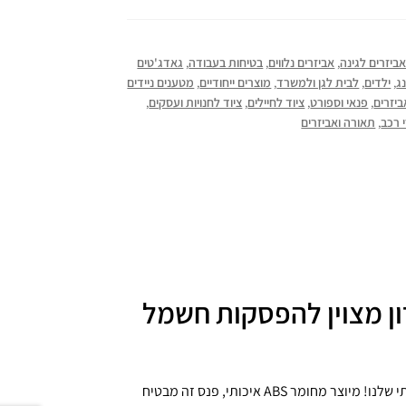
ביזרים לגינה
,
אביזרים נלווים
,
בטיחות בעבודה
,
גאדג'טים
ג
,
ילדים
,
לבית לגן ולמשרד
,
מוצרים ייחודיים
,
מטענים ניידים
ביזרים
,
פנאי וספורט
,
ציוד לחיילים
,
ציוד לחנויות ועסקים
,
 רכב
,
תאורה ואביזרים
ון מצוין להפסקות חשמל
גלו את הפתרון המושלם לתאורת חירום עם הפנס הסולארי העוצמתי שלנו! מיוצר מחומר ABS איכותי, פנס זה מבטיח