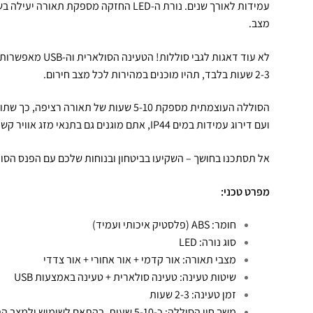
עמידות לאורך שנים. נורת ה-LED החזקה מספק
מצב.
לא עוד דאגות לגבי 
2-3 שעות בלבד, תהיו מוכנים במהירות לכל מצב חירום.
הסוללה העוצמתית מספקת 5-10 שעות של תאור
ועם דירוג עמידות במים IP44, אתם מוגנים גם בתנאי מזג אוויר קשים.
אל תסתכנו בחושך – השקיעו בביטחון ובנוחות שלכם עם הפנס הסול
מפרט טכני:
חומר: ABS (פלסטיק איכותי ועמיד)
סוג נורה: LED
מצבי תאורה: אור קדמי + אור אחורי + אור צדדי
שיטות טעינה: טעינה סולארית + טעינה באמצעות USB
זמן טעינה: 2-3 שעות
משך חיי הסוללה: כ-5-10 שעות, בהתאם לשימוש ולמצב התאורה