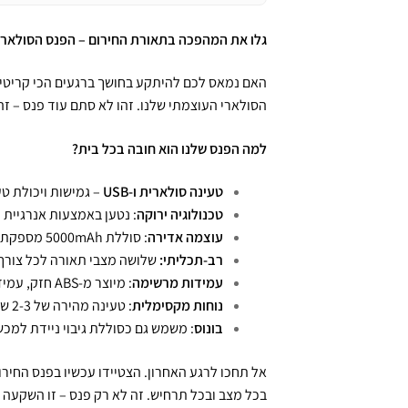
גלו את המהפכה בתאורת החירום – הפנס הסולארי 
האם נמאס לכם להיתקע בחושך ברגעים הכי קריטיי
הסולארי העוצמתי שלנו. זהו לא סתם עוד פנס – זה
למה הפנס שלנו הוא חובה בכל בית?
טעינה סולארית ו-USB
– גמישות ויכולת טע
טכנולוגיה ירוקה
: נטען באמצעות אנרגיית 
עוצמה אדירה
: סוללת 5000mAh מספקת תאורה חזקה למשך 5-10 שעות.
רב-תכליתי:
שלושה מצבי תאורה לכל צורך –
עמידות מרשימה
: מיוצר מ-ABS חזק, עמיד למים ולתנאי מזג אוויר קיצוניים.
נוחות מקסימלית
: טעינה מהירה של 2-3 שעות, גם דרך USB.
בונוס
: משמש גם כסוללת גיבוי ניידת למכש
אל תחכו לרגע האחרון. הצטיידו עכשיו בפנס החירו
בכל מצב ובכל תרחיש. זה לא רק פנס – זו השקעה 