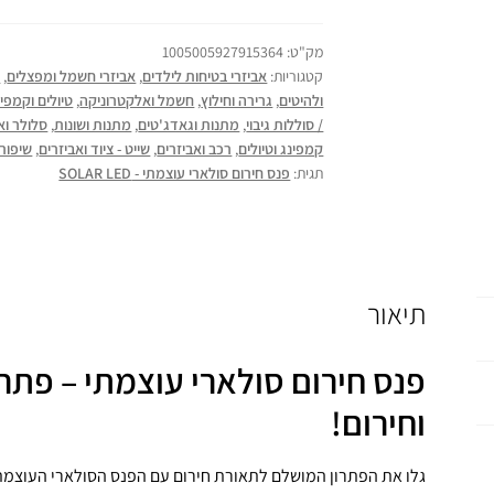
מק"ט:
1005005927915364
קטגוריות:
אביזרי בטיחות לילדים
,
אביזרי חשמל ומפצלים
,
א
ולהיטים
,
גרירה וחילוץ
,
חשמל ואלקטרוניקה
,
טיולים וקמפינ
/ סוללות גיבוי
,
מתנות וגאדג'טים
,
מתנות ושונות
,
סלולר וא
קמפינג וטיולים
,
רכב ואביזרים
,
שייט - ציוד ואביזרים
,
שיפורי
תגית:
פנס חירום סולארי עוצמתי - SOLAR LED
תיאור
פנס חירום סולארי עוצמתי – פתר
וחירום!