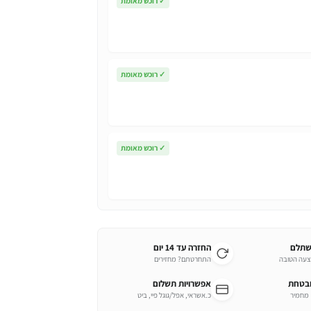
✓
רוכש מאומת
✓
רוכש מאומת
✓
רוכש מאומת
שתלם
החזרה עד 14 יום
צעה הטובה
התחרטתם? מחזירים
ובטחת
אפשרויות תשלום
כ.אשראי, אפל/גוגל פיי, ביט