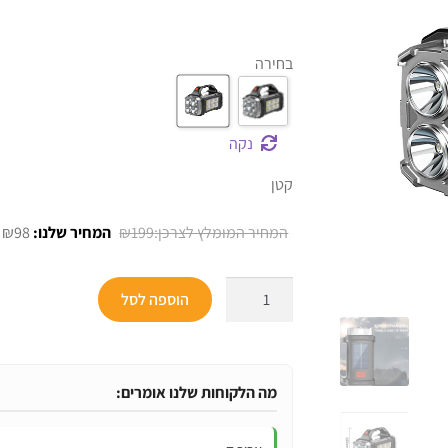
בחירה
נקה
קטן
המחיר
ה
₪
98
₪
199
המקורי
ה
היה:
ה
כמות
הוספה לסל
.
₪199.
של
פנס
חירום
סולארי
מה הלקוחות שלנו אומרים:
עוצמתי