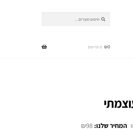
חיפוש
חיפוש
עבור:
₪
0
0 פריטים
וצמתי
₪
98