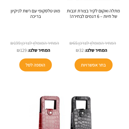
מתלה ואקום לקיר בצורת זנבות
מוט טלסקופי עם רשת לניקיון
של חיות – 6 דגמים לבחירה!
בריכה
המחיר
המחיר
₪
199
₪
65
המחיר
המקורי
המחיר
המקורי
₪
129
₪
32
הנוכחי
היה:
הנוכחי
היה:
למוצר
הוא:
₪65.
הוא:
₪199.
בחר אפשרויות
הוספה לסל
זה
₪129.
₪32.
יש
מספר
סוגים.
ניתן
לבחור
את
האפשרויות
בעמוד