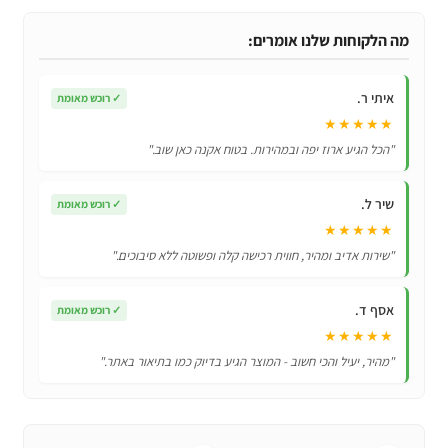
מים
שלוקר
מה הלקוחות שלנו אומרים:
לרכיבה,
ריצה,
איתי ר.
✓
רוכש מאומת
הליכה
★★★★★
וספורט
"הכל הגיע ארוז יפה ובמהירות. בטוח אקנה כאן שוב."
כללי
1.5
שיר ל.
✓
רוכש מאומת
ליטר
★★★★★
"שירות אדיב ומהיר, חווית רכישה קלה ופשוטה ללא סיבוכים."
אסף ד.
✓
רוכש מאומת
★★★★★
"מהיר, יעיל והכי חשוב - המוצר הגיע בדיוק כמו בתיאור באתר."