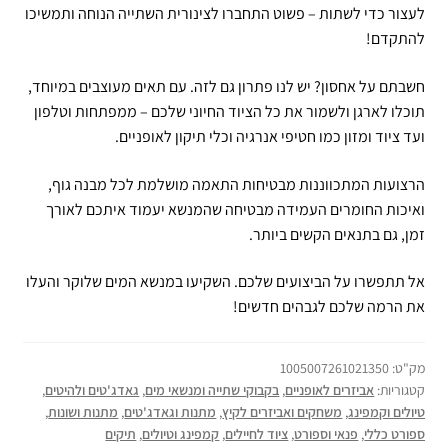
לעצור כדי לשתות – פשוט התחברו לצינורית השתייה הנוחה ותמשיכו
להתקדם!
חשבתם על אחסון? יש לנו פתרון גם לזה. עם תאים מעוצבים במיוחד,
תוכלו לארגן ולשמור את כל הציוד החיוני שלכם – ממפתחות וטלפון
ועד ציוד ומזון כמו חטיפי אנרגיה וכלי תיקון לאופניים.
הרצועות המתכווננות מבטיחות התאמה מושלמת לכל מבנה גוף,
ואיכות החומרים העמידה מבטיחה שהמנשא יעמוד איתכם לאורך
זמן, גם בתנאים הקשים ביותר.
אל תתפשרו על הביצועים שלכם. השקיעו במנשא המים שלוקר והעלו
את הרמה שלכם לגבהים חדשים!
מק"ט:
1005007261021350
קטגוריות:
אביזרים לאופניים
,
בקבוקי שתייה ומנשאי מים
,
גאדג'טים ולהיטים
,
טיולים וקמפינג
,
משחקים ואביזרים לקיץ
,
מתנות וגאדג'טים
,
מתנות ושונות
,
ספורט כללי
,
פנאי וספורט
,
ציוד לחיילים
,
קמפינג וטיולים
,
תיקים