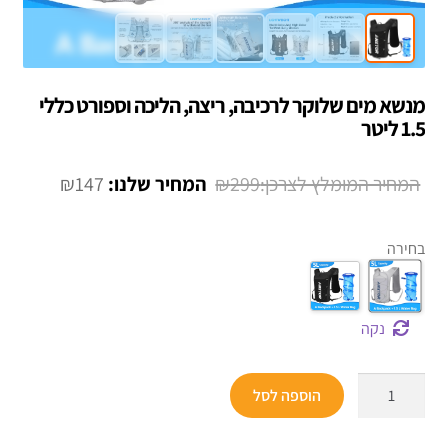
מנשא מים שלוקר לרכיבה, ריצה, הליכה וספורט כללי
1.5 ליטר
המחיר
המחיר
₪
147
₪
299
המקורי
הנוכחי
היה:
הוא:
בחירה
₪147.
₪299.
נקה
כמות
הוספה לסל
של
מנשא