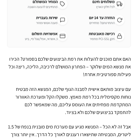
משלוחים חינם
המחיר המשתלם
לכל חלקי הארץ
מתחייבים להצעה הטובה
החזרה עד 14 יום
שירות בעברית
התחרטתם? מחזירים
מענה אנושי ומהיר
רכישה מאובטחת
אפשרויות תשלום
תקן PCI-SSL מחמיר
כ.אשראי, אפל/גוגל פיי, ביט
האם אתם מוכנים להעלות את רמת הביצועים שלכם בספורט? הכירו
את מנשא המים שלוקר – הפתרון המושלם לרכיבה, הליכה, ריצה וכל
פעילות ספורטיבית אחרת!
עם עיצוב מותאם אישית למבנה הגוף שלכם, המנשא הזה מבטיח
נוחות מקסימלית בכל רמת מאמץ. משקלו הקל ומערכת האוורור
המתקדמת מפחיתים את העומס עליכם, מה שמאפשר לכם
להתמקד בביצועים שלכם ולא בציוד.
אבל זה לא הכל – המנשא מגיע עם מערכת מים מובנית בנפח של 1.5
ליטרים, המבטיחה שתישארו רעננים לאורך כל הדרך. אין יותר צורך