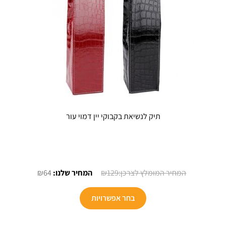
המוצר
תיק לנשיאת בקבוקי יין דמוי עור
המחיר
המחיר
₪
64
₪
129
המקורי
הנוכחי
היה:
הוא:
בחר אפשרויות
₪64.
₪129.