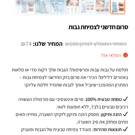
סרום חדשני לצמיחת גבות
המחיר
המחיר
₪
74
₪
100
המקורי
הנוכחי
המלאי אזל
היה:
הוא:
חולמת על גבות עבות ומרשימות? הגבות שלך דקות מדי או מלאות
₪74.
₪100.
באזורים דלילים? הכירי את סרום בזק החדשני לצמיחת גבות –
הפתרון המהפכני שיוביל אותך לגבות שתמיד חלמת עליהן!
נוסחה טבעית 100%
: סרום אינטנסיבי עם פורמולה העשויה
רכיבים טבעיים בלבד, ללא תופעות לוואי.
הזנה ותיקון
: מספק הזנה ותיקון לזקיקי השערה, מחייה תאים
מתים ומחזק את סיב השערה.
תוצאות מהירות
: מעודד צמיחה טבעית של הגבות ומעניק