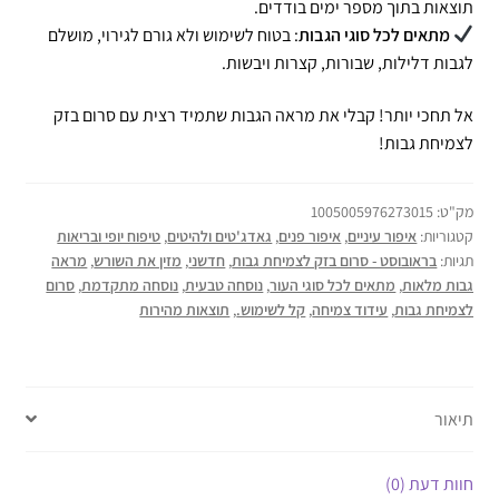
תוצאות בתוך מספר ימים בודדים.
מתאים לכל סוגי הגבות
: בטוח לשימוש ולא גורם לגירוי, מושלם
לגבות דלילות, שבורות, קצרות ויבשות.
אל תחכי יותר! קבלי את מראה הגבות שתמיד רצית עם סרום בזק
לצמיחת גבות!
מק"ט:
1005005976273015
קטגוריות:
איפור עיניים
,
איפור פנים
,
גאדג'טים ולהיטים
,
טיפוח יופי ובריאות
תגיות:
בראובוסט - סרום בזק לצמיחת גבות
,
חדשני
,
מזין את השורש
,
מראה
גבות מלאות
,
מתאים לכל סוגי העור
,
נוסחה טבעית
,
נוסחה מתקדמת
,
סרום
לצמיחת גבות
,
עידוד צמיחה
,
קל לשימוש.
,
תוצאות מהירות
תיאור
חוות דעת (0)