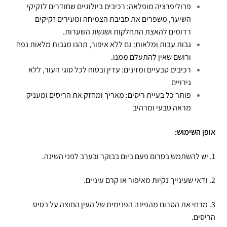
פרוליפרציה מופלאה: רכיבים ביולוגיים שחודרים לזקיקי
השיער, משפרים את סביבת הצמיחה ומעירים זקיקים
רדומים להאצת התחלקות ושגשוג השערות.
גבות עבות ומלאות: גם ללא איפור, תהנו מגבות מלאות נפח
ורושם שאין להתעלם ממנו.
רכיבים טבעיים ומזינים: עדין ובטוח לכל סוגי העור, ללא
גירויים
פותר כל בעיית ריסים: מאריך ומחזק את הריסים ומעניק
מראה טבעי ומרהיב
אופן השימוש:
1. יש להשתמש בסרום פעם ביום בבוקר ובערב לפני השינה.
2. ודאי שעינייך נקיות מאיפור או קרם עיניים.
3. מרחי את הסרום מהפינה הפנימית של העין החוצה על בסיס
הריסים.