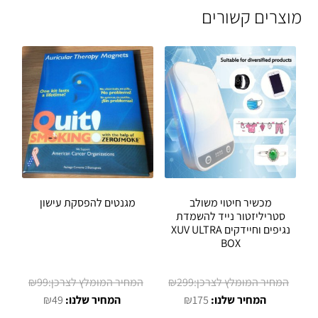
מוצרים קשורים
מכשיר חיטוי משולב
מגנטים להפסקת עישון
סטריליזטור נייד להשמדת
נגיפים וחיידקים XUV ULTRA
BOX
המחיר
המחיר
₪
99
₪
299
המחיר
המקורי
המחיר
המקורי
₪
49
₪
175
הנוכחי
היה:
הנוכחי
היה: