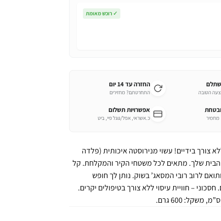
✓
רוכש מאומת
שתלם
החזרה עד 14 יום
צעה הטובה
התחרטתם? מחזירים
ובטחת
אפשרויות תשלום
כ.אשראי, אפל/גוגל פיי, ביט
א צורך בידיים! עשוי מנירוסטה איכותית (פלדה
ת הבית שלך. מתאים לכל משטחי הקיר והמקלחת. קל
ואם לרוב רובי המסאג’ בשוק. נותן לך חופש
סכוני – חוויית עיסוי ללא צורך בטיפולים יקרים.