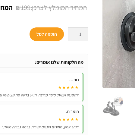
המחיר
₪
199
המקור
היה:
כמות
הוספה לסל
₪199.
של
מתקן
קיר
אוניברסלי
מה הלקוחות שלנו אומרים:
לאקדח
מסאג’
רוני ב.
לעיסוי
★★★★★
עצמי
"הזמנתי ויצאתי סופר מרוצה. הגיע בדיוק מה שציפיתי ות
ללא
צורך
תומר ח.
בידיים!
★★★★★
"אתר אמין, מחירים הוגנים ושירות ברמה גבוהה מאוד."