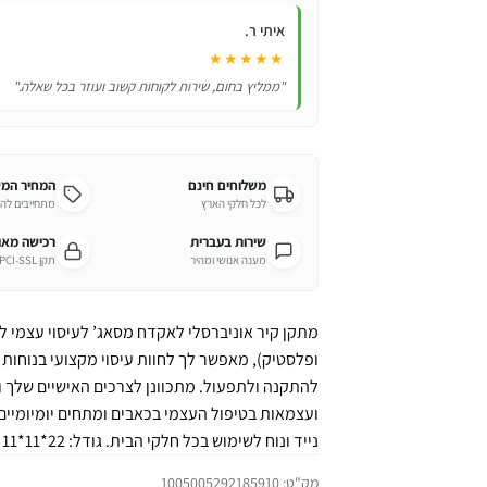
איתי ר.
★★★★★
"ממליץ בחום, שירות לקוחות קשוב ועוזר בכל שאלה."
משלוחים חינם
המחיר המ
לכל חלקי הארץ
מתחייבים לה
שירות בעברית
רכישה מא
מענה אנושי ומהיר
תקן PCI-SSL מחמיר
מתקן קיר אוניברסלי לאקדח מסאג’ לעיסוי עצמי לל
ופלסטיק), מאפשר לך לחוות עיסוי מקצועי בנוחו
להתקנה ולתפעול. מתכוונן לצרכים האישיים שלך ות
ועצמאות בטיפול העצמי בכאבים ומתחים יומיומיים. ח
נייד ונוח לשימוש בכל חלקי הבית. גודל: 22*11*11 ס”מ, משקל: 600 גרם.
מק"ט:
1005005292185910