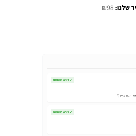
המחיר
₪
98
י
הנוכחי
הוא:
₪98.
✓
רוכש מאומת
וך זמן קצר."
✓
רוכש מאומת