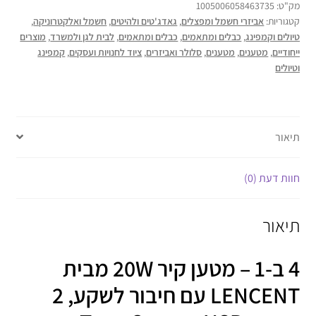
מק"ט:
1005006058463735
קטגוריות:
אביזרי חשמל ומפצלים
,
גאדג'טים ולהיטים
,
חשמל ואלקטרוניקה
,
טיולים וקמפינג
,
כבלים ומתאמים
,
כבלים ומתאמים
,
לבית לגן ולמשרד
,
מוצרים
ייחודיים
,
מטענים
,
מטענים
,
סלולר ואביזרים
,
ציוד לחנויות ועסקים
,
קמפינג
וטיולים
תיאור
חוות דעת (0)
תיאור
4 ב-1 – מטען קיר 20W מבית
LENCENT עם חיבור לשקע, 2