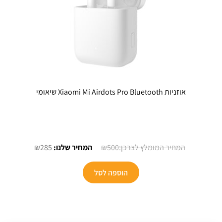
אוזניות Xiaomi Mi Airdots Pro Bluetooth שיאומי
המחיר
המחיר
₪
285
₪
500
המקורי
הנוכחי
היה:
הוא:
הוספה לסל
₪285.
₪500.