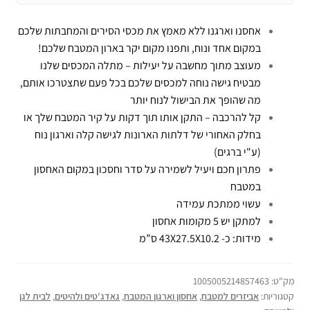
אחסנו וארגנו ללא מאמץ את מכסי הסירים והמחבתות שלכם
במקום אחד ונוח, ותפנו מקום יקר בארון המטבח שלכם!
מעוצב מתוך מחשבה על יעילות – מתלה המכסים שלנו
מבטיח גישה נוחה למכסים שלכם בכל פעם שתצטרכו אותם,
מה שהופך את הבישול לנוח יותר
קל להרכבה – התקן אותו תוך דקות על קיר המטבח שלך או
בחלק האחורי של דלתות הארונות לגישה קלה וארגון נוח
(ע"י ברגים)
פתרון חכם ויעיל לשמירה על סדר וחסכון במקום האחסון
במטבח
עשוי ממתכת עמידה
למתקן יש 5 מקומות אחסון
מידות: כ- 43X27.5X10.2 ס”מ
מק"ט:
1005005214857463
קטגוריות:
אביזרים למטבח
,
אחסון וארגון המטבח
,
גאדג'טים ולהיטים
,
לבית לגן