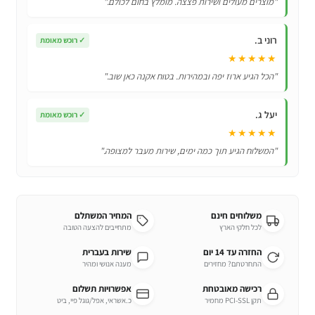
"מוצרים מעולים ושירות פצצה. מומלץ בחום לכולם."
במקום
רוני ב.
✓
רוכש מאומת
★★★★★
"הכל הגיע ארוז יפה ובמהירות. בטוח אקנה כאן שוב."
יעל ג.
✓
רוכש מאומת
★★★★★
"המשלוח הגיע תוך כמה ימים, שירות מעבר למצופה."
משלוחים חינם
המחיר המשתלם
לכל חלקי הארץ
מתחייבים להצעה הטובה
החזרה עד 14 יום
שירות בעברית
התחרטתם? מחזירים
מענה אנושי ומהיר
רכישה מאובטחת
אפשרויות תשלום
תקן PCI-SSL מחמיר
כ.אשראי, אפל/גוגל פיי, ביט