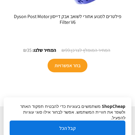
פילטרים למנוע אחורי לשואב אבק דייסון Dyson Post Motor
Filter V6
המחיר
המחיר
₪
35
₪
99
המקורי
הנוכחי
היה:
הוא:
בחר אפשרויות
₪35.
₪99.
ShopCheap
משתמשים בעוגיות כדי להבטיח תפקוד האתר
ולשפר את חוויית המשתמש. אפשר לבחור אילו סוגי עוגיות
להפעיל.
קבל הכל