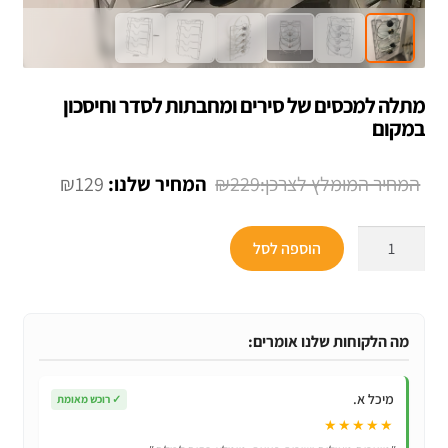
מתלה למכסים של סירים ומחבתות לסדר וחיסכון
במקום
המחיר
המחיר
₪
129
₪
229
המקורי
הנוכחי
כמות
היה:
הוא:
הוספה לסל
של
₪129.
₪229.
מתלה
למכסים
של
מה הלקוחות שלנו אומרים:
סירים
ומחבתות
מיכל א.
✓
רוכש מאומת
לסדר
★★★★★
וחיסכון