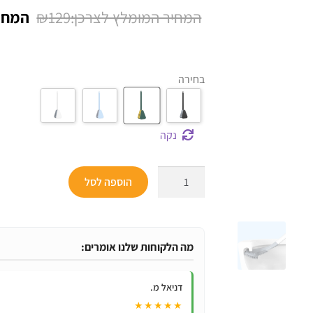
המחיר
₪
129
המקור
היה:
בחירה
₪129.
נקה
כמות
הוספה לסל
של
מברשת
סיליקון
גמישה
מה הלקוחות שלנו אומרים:
לניקוי
אסלה
דניאל מ.
עמוק
★★★★★