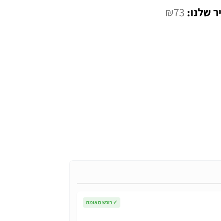
המחיר
₪
73
י
הנוכחי
הוא:
₪73.
✓
רוכש מאומת