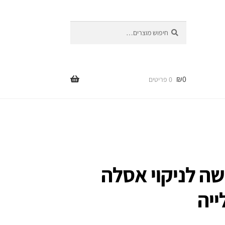
חיפוש
חיפוש
עבור:
₪
0
0 פריטים
שה לניקוי אסלה
ייה