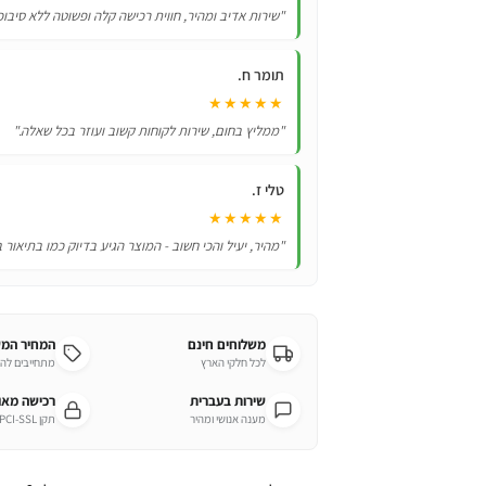
כולל
"שירות אדיב ומהיר, חווית רכישה קלה ופשוטה ללא סיבוכ
מתקן
תלייה
תומר ח.
★★★★★
"ממליץ בחום, שירות לקוחות קשוב ועוזר בכל שאלה."
טלי ז.
★★★★★
"מהיר, יעיל והכי חשוב - המוצר הגיע בדיוק כמו בתיאור 
משלוחים חינם
המחיר המ
לכל חלקי הארץ
מתחייבים לה
שירות בעברית
רכישה מא
מענה אנושי ומהיר
תקן PCI-SSL מחמיר