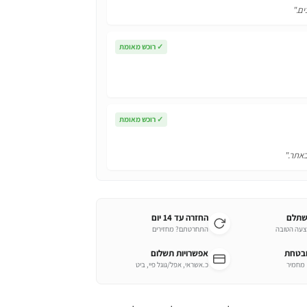
ים."
✓
רוכש מאומת
✓
רוכש מאומת
באתר."
שתלם
החזרה עד 14 יום
צעה הטובה
התחרטתם? מחזירים
ובטחת
אפשרויות תשלום
כ.אשראי, אפל/גוגל פיי, ביט