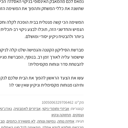
נמאס לכם מהמאבק האינסופי בניקוי האסלה? הכיר
שתשנה את כללי המשחק ותהפוך את המשימה הזו ל
המשימה הכי קשה מנטלית בבית הופכת לקלה וחסר
הגמיש והחדשני הזה, תוכלו לבצע ניקוי רב-תכליתי
ביותר ולהבטיח ניקיון יסודי ומושלם.
מברשת הסיליקון הקטנה והגמישה שלנו קלה לניקוי
שישמור עליה לאורך זמן רב. בנוסף, המברשת מגיע
להבטחת סדר ונוחות מקסימלית!
עשו את הצעד הראשון להפוך את הבית שלכם לנקי ו
ותיהנו מנוחות מקסימלית וניקיון שאין שני לו!
מק"ט:
1005006329706462
קטגוריות:
אביזרי וחומרי ניקוי
,
אביזרים לאמבטיה
,
גאדג'טים
ועסקים
,
תחזוקה ונקיון
תגיות:
אחיזה נוחה
,
גמישה ונוחה
,
לא משאירה כתמים
,
מבר
מברשת סיליקון לניקוי אסלה
,
מתאימה לכל סוגי האסלות.