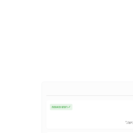
הנוכחי
הוא:
₪45.
✓
רוכש מאומת
ישה."