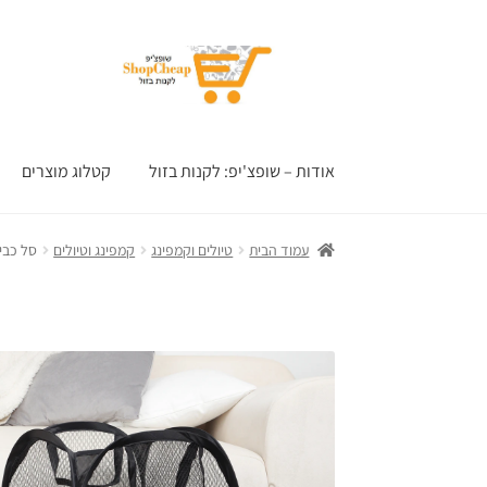
דלג
לדלג
לתוכן
לניווט
אודות – שופצ'יפ: לקנות בזול
קטלוג מוצרים
עמוד הבית
טיולים וקמפינג
קמפינג וטיולים
סל כבי