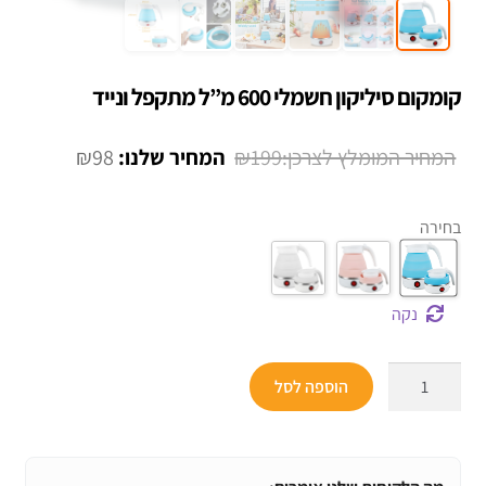
קומקום סיליקון חשמלי 600 מ”ל מתקפל ונייד
המחיר
המחיר
₪
98
₪
199
המקורי
הנוכחי
היה:
הוא:
בחירה
₪98.
₪199.
נקה
כמות
הוספה לסל
של
קומקום
סיליקון
חשמלי