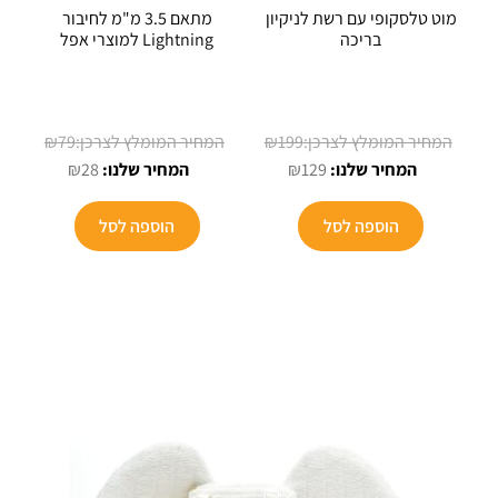
מוט טלסקופי עם רשת לניקיון
מתאם 3.5 מ"מ לחיבור
בריכה
Lightning למוצרי אפל
המחיר
המחיר
₪
79
₪
199
המחיר
המקורי
המחיר
המקורי
₪
28
₪
129
הנוכחי
היה:
הנוכחי
היה:
הוא:
₪199.
הוא:
₪79.
הוספה לסל
הוספה לסל
₪28.
₪129.