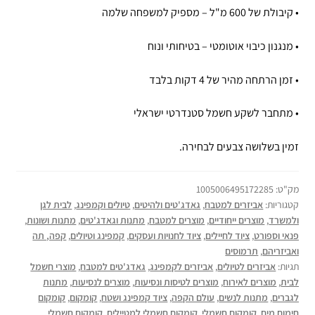
• קיבולת של 600 מ"ל – מספיק למשפחה שלמה
• מנגנון כיבוי אוטומטי – בטיחותי ונוח
• זמן הרתחה מהיר של 4 דקות בלבד
• מתחבר לשקע חשמל סטנדרטי ישראלי
זמין בשלושה צבעים לבחירה.
מק"ט:
1005006495172285
קטגוריות:
אביזרים למטבח
,
גאדג'טים ולהיטים
,
טיולים וקמפינג
,
לבית לגן
ולמשרד
,
מוצרים ייחודיים
,
מוצרים למטבח
,
מתנות וגאדג'טים
,
מתנות ושונות
,
פנאי וספורט
,
ציוד לחיילים
,
ציוד לחנויות ועסקים
,
קמפינג וטיולים
,
קפה, תה
ואביזריהם
,
תרמוסים
תגיות:
אביזרים לטיולים
,
אביזרים לקמפינג
,
גאדג'טים למטבח
,
מוצרי חשמל
לבית
,
מוצרים לאירוח
,
מוצרים לטיסות ונסיעות
,
מוצרים לנסיעות
,
מתנות
לגברים
,
מתנות לנשים
,
עולם הקפה
,
ציוד קמפינג ושטח
,
קומקום
,
קומקום
חימום מים
,
קומקום חשמלי
,
קומקום חשמלי למטיילים
,
קומקום חשמלי