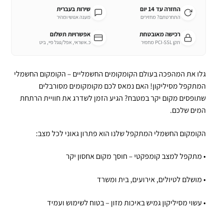
החזרה עד 14 יום
שירות בעברית
התחרטתם? מחזירים
מענה אנושי ומהיר
רכישה מאובטחת
אפשרויות תשלום
תקן PCI-SSL מחמיר
כ.אשראי, אפל/גוגל פיי, ביט
גלו את המהפכה בעולם הקומקומים החשמליים – הקומקום החשמלי
המתקפל מסיליקון! האם נמאס לכם מקומקומים מסורבלים
שתופסים מקום יקר במטבח? הגיע הזמן לשדרג את חוויית הרתחת
המים שלכם.
הקומקום החשמלי המתקפל שלנו הוא פתרון גאוני לכל מצב:
• מתקפל למצב קומפקטי – חוסך מקום אחסון יקר
• מושלם לטיולים, אירועים, בית ומשרד
• עשוי מסיליקון גמיש באיכות מזון – בטוח לשימוש ועמיד