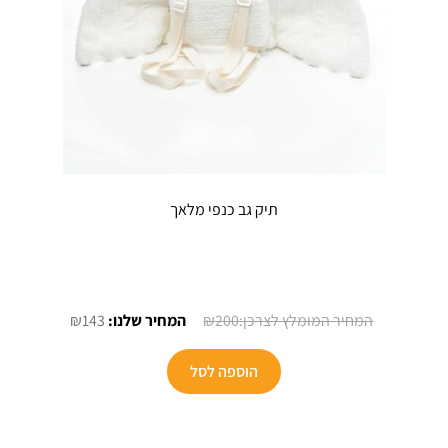
תיק גב כנפי מלאך
המחיר
המחיר
₪
143
₪
200
המקורי
הנוכחי
היה:
הוא:
הוספה לסל
₪143.
₪200.