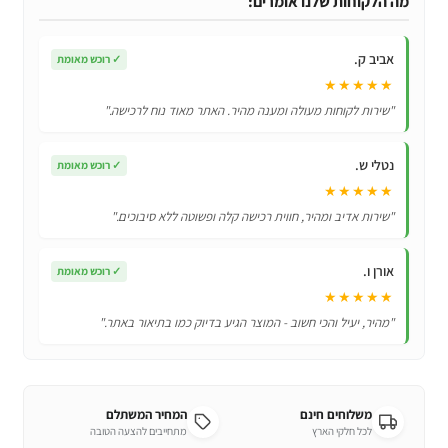
מה הלקוחות שלנו אומרים:
600
מ”ל
אביב ק.
✓
רוכש מאומת
מתקפל
★★★★★
ונייד
"שירות לקוחות מעולה ומענה מהיר. האתר מאוד נוח לרכישה."
נטלי ש.
✓
רוכש מאומת
★★★★★
"שירות אדיב ומהיר, חווית רכישה קלה ופשוטה ללא סיבוכים."
אורן ו.
✓
רוכש מאומת
★★★★★
"מהיר, יעיל והכי חשוב - המוצר הגיע בדיוק כמו בתיאור באתר."
משלוחים חינם
המחיר המשתלם
לכל חלקי הארץ
מתחייבים להצעה הטובה