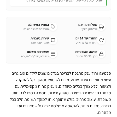
"מהיר, יעיל והכי חשוב - המוצר הגיע בדיוק כמו בתיאור באתר."
משלוחים חינם
המחיר המשתלם
לכל חלקי הארץ
מתחייבים להצעה הטובה
החזרה עד 14 יום
שירות בעברית
התחרטתם? מחזירים
מענה אנושי ומהיר
רכישה מאובטחת
אפשרויות תשלום
תקן PCI-SSL מחמיר
כ.אשראי, אפל/גוגל פיי, ביט
פלמינגו ורוד ענק מתנפח לבריכה בגדלים שונים לילדים ומבוגרים.
עשוי מחומרים איכותיים ועמידים לשימוש ממושך. קל להתקנה
ולניפוח, ללא צורך בכלים מיוחדים. מעניק נוחות מקסימלית עם
מרחב רחב לשכיבה וישיבה. מספק יציבות ותמיכה במים לבטיחות
משופרת. עיצוב מרהיב ובולט שהופך אותו למוקד תשומת הלב בכל
בריכה. מידות שונות להתאמה מושלמת לכל גיל – מילדים ועד
מבוגרים.