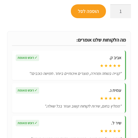
המקורי
הנוכחי
כמות
היה:
הוא:
הוספה לסל
של
₪68.
₪109.
מתנפח
לבריכה
-
מה הלקוחות שלנו אומרים:
פלמינגו
ורוד
אביב ק.
✓
רוכש מאומת
ענק
★★★★★
בגדלים
"קנייה בטוחה ומהירה, מוצרים איכותיים ביותר. חמישה כוכבים!"
שונים
לילדים
עמית נ.
✓
רוכש מאומת
ומבוגרים
★★★★★
"ממליץ בחום, שירות לקוחות קשוב ועוזר בכל שאלה."
שיר ל.
✓
רוכש מאומת
★★★★★