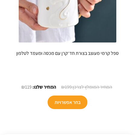
ספל קרמי מעוצב בצורת חד־קרן עם מכסה ומעמד לטלפון
המחיר
המחיר
₪
119
₪
199
המקורי
הנוכחי
למוצר
היה:
הוא:
בחר אפשרויות
זה
₪119.
₪199.
יש
מספר
סוגים.