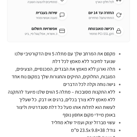
לכל חלקי הארץ
מתחייבים להצעה הטובה
החזרה עד 14 יום
שירות בעברית
התחרטתם? מחזירים
מענה אנושי ומהיר
רכישה מאובטחת
אפשרויות תשלום
תקן PCI-SSL מחמיר
כ.אשראי, אפל/גוגל פיי, ביט
מקסם את המרחב שלך עם מתלה 5 ווים הדקורטיבי שלנו
שנועד לחיבור ללא מאמץ לכל דלת
תלה וארגן ללא מאמץ את הבגדים, המכנסיים, הצעיפים,
המגבות, החלוקים, התיקים והחגורות שלך במקום נוח אחד
גישה נוחה וקלה לכל הדברים
ללא התקנות מסובכות – מתלה 5 הווים שלנו מיועד להתקנה
ללא מאמץ ללא צורך בכלים, ברגים או דבק. כל שעליך
לעשות הוא לתלות אותו מעל כל דלת סטנדרטית וליצור
באופן מיידי מקום אחסון נוסף
עשוי מברזל יצוק ועמיד שלא מחליד
גודל: 38×23.5x 9.8 ס”מ