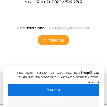
משקפי אנטי אור כחול של שיאומי Xiaomi
המחיר
המחיר
₪
129
₪
250
המקורי
הנוכחי
למוצר
היה:
הוא:
בחר אפשרויות
זה
₪129.
₪250.
יש
מספר
סוגים.
ניתן
ShopCheap
משתמשים בעוגיות כדי להבטיח תפקוד האתר
לבחור
ולשפר את חוויית המשתמש. אפשר לבחור אילו סוגי עוגיות
את
להפעיל.
האפשרויות
קבל הכל
בעמוד
המוצר
הסר לא הכרחיות
תקנון
ביטול עסקה
מדיניות פרטיות