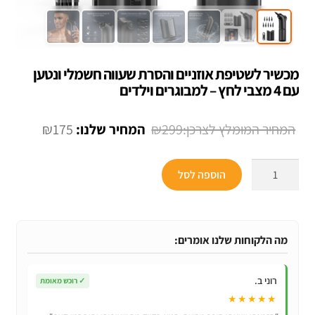
מכשיר לשטיפת אוזניים והסרת שעווה חשמלי ונטען
עם 4 מצבי לחץ – למבוגרים וילדים
המחיר
המחיר
₪
175
₪
299
המקורי
הנוכחי
כמות
היה:
הוא:
הוספה לסל
של
₪175.
₪299.
מכשיר
לשטיפת
אוזניים
מה הלקוחות שלנו אומרים:
והסרת
שעווה
רוני ב.
✓
רוכש מאומת
חשמלי
★★★★★
ונטען