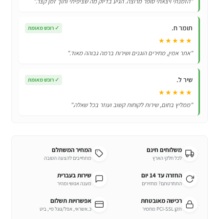
"הזמנתי ויצאתי סופר מרוצה. הגיע בדיוק מה שציפיתי ותוך זמן קצר."
עם
4
תומר ח.
✓
רוכש מאומת
מצבי
★★★★★
לחץ
"אתר אמין, מחירים הוגנים ושירות ברמה גבוהה מאוד."
-
למבוגרים
שיר ל.
וילדים
✓
רוכש מאומת
★★★★★
"ממליץ בחום, שירות לקוחות קשוב ועוזר בכל שאלה."
משלוחים חינם
המחיר המשתלם
לכל חלקי הארץ
מתחייבים להצעה הטובה
החזרה עד 14 יום
שירות בעברית
התחרטתם? מחזירים
מענה אנושי ומהיר
רכישה מאובטחת
אפשרויות תשלום
תקן PCI-SSL מחמיר
כ.אשראי, אפל/גוגל פיי, ביט