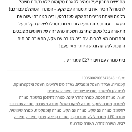
מחפשים פתרון יעיל ומהיר להארת מקומות ללא נקודת חשמל
לתאורה? הכירו את בית מנורה עם שקע – הפתרון המושלם עבורכם!
כל מה שאתם צריכים זה שקע סטנדרטי, ובית המנורה יעשה את
השאר. בעזרת מתג הפעלה וכיבוי נוח, תוכלו לשלוט בקלות על
התאורה בכל מקום שתרצו. תשכחו מהטרחה של חיווטים מסובכים
ופתרונות מאולתרים. עם בית מנורה עם שקע, התאורה הביתית
הופכת לפשוטה ונגישה יותר מאי פעם!
בית מנורה עם חיבור E27 סטנדרטי.
מק"ט:
1005006966347643
קטגוריות:
אביזרי חשמל ומפצלים
,
גאדג'טים ולהיטים
,
חשמל ואלקטרוניקה
,
לבית לגן ולמשרד
,
מוצרים ייחודיים
,
תאורה ואביזרים
תגיות:
מנורה חכמה
,
מנורה לחדר שינה
,
מנורה לחיסכון בחשמל
,
מנורה
למטבח
,
מנורה לשקע
,
מנורה לשקע חשמל
,
מנורה מעוצבת
,
מנורה עם חיבור
לחשמל
,
מנורה עם שקע
,
מנורה עם תקע
,
מנורה קומפקטית
,
מנורה שימושית
,
מנורת LED
,
מנורת לילה
,
מנורת קיר
,
מנורת קריאה
,
פתרון תאורה
,
תאורה
לבית
,
תאורה לחדר
,
תאורה מודרנית