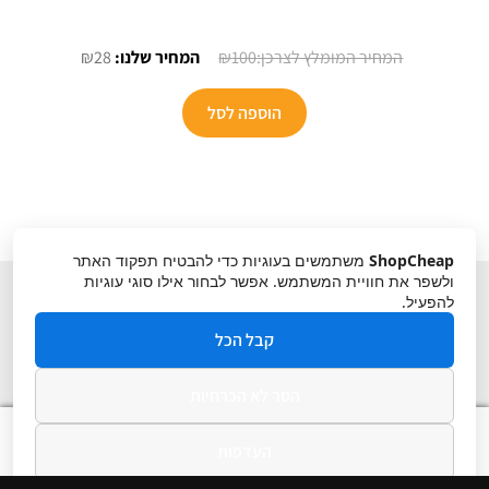
המחיר
המחיר
₪
28
₪
100
המקורי
הנוכחי
היה:
הוא:
הוספה לסל
₪28.
₪100.
ShopCheap
משתמשים בעוגיות כדי להבטיח תפקוד האתר
ולשפר את חוויית המשתמש. אפשר לבחור אילו סוגי עוגיות
להפעיל.
קבל הכל
הסר לא הכרחיות
תקנון
ביטול עסקה
מדיניות פרטיות
0
העדפות
חיפוש
חיפוש
עבור: