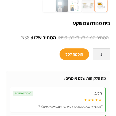
בית מנורה עם שקע
המחיר
המחיר
₪
38
₪
99
המקורי
הנוכחי
כמות
היה:
הוא:
הוספה לסל
של
₪38.
₪99.
בית
מנורה
עם
מה הלקוחות שלנו אומרים:
שקע
רוני ב.
✓
רוכש מאומת
★★★★★
"המשלוח הגיע ממש מהר, ארוז היטב. איכות מעולה!"