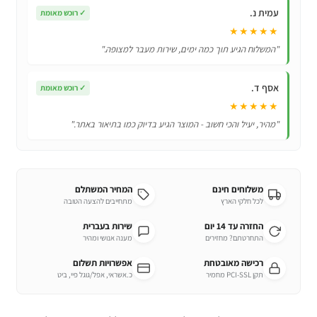
עמית נ.
✓
רוכש מאומת
★★★★★
"המשלוח הגיע תוך כמה ימים, שירות מעבר למצופה."
אסף ד.
✓
רוכש מאומת
★★★★★
"מהיר, יעיל והכי חשוב - המוצר הגיע בדיוק כמו בתיאור באתר."
משלוחים חינם
המחיר המשתלם
לכל חלקי הארץ
מתחייבים להצעה הטובה
החזרה עד 14 יום
שירות בעברית
התחרטתם? מחזירים
מענה אנושי ומהיר
רכישה מאובטחת
אפשרויות תשלום
תקן PCI-SSL מחמיר
כ.אשראי, אפל/גוגל פיי, ביט