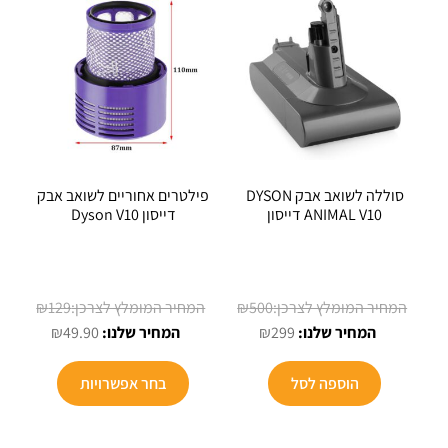
סוללה לשואב אבק DYSON
פילטרים אחוריים לשואב אבק
ANIMAL V10 דייסון
דייסון Dyson V10
המחיר
המחיר
₪
129
₪
500
המחיר
המקורי
המחיר
המקורי
₪
49.90
₪
299
הנוכחי
היה:
הנוכחי
היה:
הוא:
₪500.
הוא:
₪129.
הוספה לסל
בחר אפשרויות
₪49.90.
₪299.