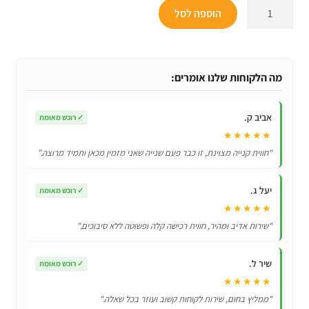
כמות
הוספה לסל
של
סנדלי
ספיידרמן
אורתופדיות
מה הלקוחות שלנו אומרים:
עם
תאורת
אביב ק.
✓
רוכש מאומת
לד
★★★★★
"חווית קנייה מצוינת, זו כבר פעם שנייה שאני מזמין מכאן ותמיד מרוצה."
יעל ג.
✓
רוכש מאומת
★★★★★
"שירות אדיב ומהיר, חווית רכישה קלה ופשוטה ללא סיבוכים."
שיר ל.
✓
רוכש מאומת
★★★★★
"ממליץ בחום, שירות לקוחות קשוב ועוזר בכל שאלה."