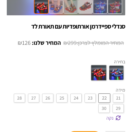
סנדלי ספיידרמן אורתופדיות עם תאורת לד
המחיר
המחיר
₪
126
₪
299
המקורי
הנוכחי
היה:
הוא:
בחירה
₪126.
₪299.
מידה
22
28
27
26
25
24
23
21
30
29
נקה