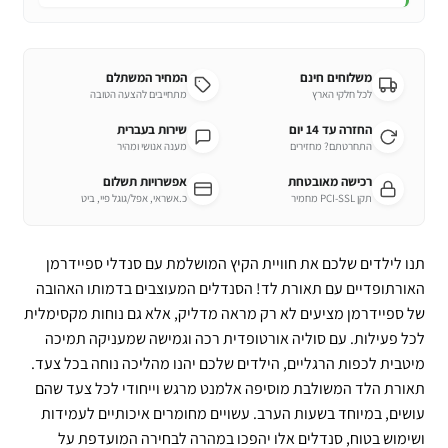
משלוחים חינם
המחיר המשתלם
לכל חלקי הארץ
מתחייבים להצעה הטובה
החזרה עד 14 יום
שירות בעברית
התחרטתם? מחזירים
מענה אנושי ומהיר
רכישה מאובטחת
אפשרויות תשלום
תקן PCI-SSL מחמיר
כ.אשראי, אפל/גוגל פיי, ביט
תנו לילדים שלכם את חוויית הקיץ המושלמת עם סנדלי ספיידרמן
האורתופדיים עם תאורת לד! הסנדלים המעוצבים בדמותו האהובה
של ספיידרמן מציעים לא רק מראה מדליק, אלא גם נוחות מקסימלית
לכל פעילות. עם סוליה אורטופדית רכה וגמישה שמעניקה תמיכה
מיטבית לכפות הרגליים, הילדים שלכם יהנו מהליכה נוחה בכל צעד.
תאורת הלד המשולבת מוסיפה אלמנט מרגש וייחודי לכל צעד שהם
עושים, במיוחד בשעות הערב. עשויים מחומרים איכותיים לעמידות
ושימוש בטוח, סנדלים אלו יהפכו במהרה לבחירה המועדפת על