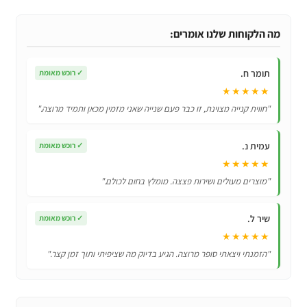
דיג
חשמלי
מה הלקוחות שלנו אומרים:
אינטראקטיבי
עם
תומר ח.
✓
רוכש מאומת
מוסיקה
★★★★★
לילדים!
"חווית קנייה מצוינת, זו כבר פעם שנייה שאני מזמין מכאן ותמיד מרוצה."
עמית נ.
✓
רוכש מאומת
★★★★★
"מוצרים מעולים ושירות פצצה. מומלץ בחום לכולם."
שיר ל.
✓
רוכש מאומת
★★★★★
"הזמנתי ויצאתי סופר מרוצה. הגיע בדיוק מה שציפיתי ותוך זמן קצר."