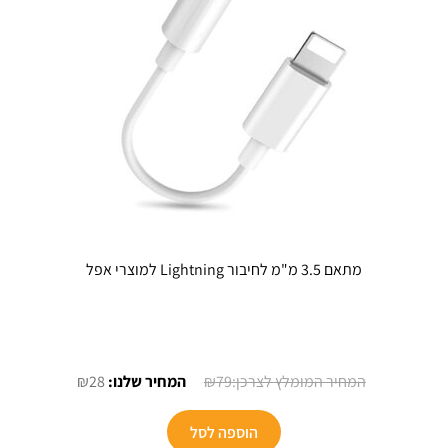
מתאם 3.5 מ"מ לחיבור Lightning למוצרי אפל
המחיר
המחיר
₪
28
₪
79
המקורי
הנוכחי
היה:
הוא:
הוספה לסל