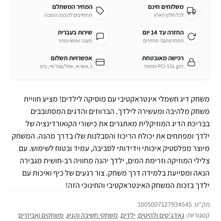
משלוחים חינם
המחיר המשתלם
לכל חלקי הארץ
מתחייבים להצעה הטובה
החזרה עד 14 יום
שירות בעברית
התחרטתם? מחזירים
מענה אנושי ומהיר
רכישה מאובטחת
אפשרויות תשלום
תקן PCI-SSL מחמיר
כ.אשראי, אפל/גוגל פיי, ביט
משחק דיג חשמלי אינטראקטיבי עם מוסיקה לילדים! מציע חוויית
משחק מלהיבה ומעשירה לילדך. הברווזים והדגים המסתובבים
בבריכת הדיג המוזיקלית מאתגרים את כישורי הקואורדינציה של
ילדך ומפתחים את יכולת הריכוז והסבלנות שלו בדרך מהנה. המשחק
מיוצר מפלסטיק איכותי וידידותי לסביבה, עמיד ובטוח לשימוש. עם
צלילי המוזיקה וזרימת המים, ילדך יהנה מחוויה רב-חושית מגבירה
הנאה ומסייעת בלמידה דרך משחק. צור רגעים של כיף ואיכות עם
ילדך בזכות המשחק האינטראקטיבי והחינוכי הזה!
מק"ט:
1005007127934545
קטגוריות:
גאדג'טים ולהיטים
,
ילדים
,
משחקי חשיבה והגיון
,
משחקים ואביזרים