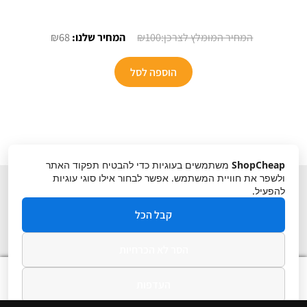
המחיר
המחיר
₪
68
₪
100
המקורי
הנוכחי
היה:
הוא:
הוספה לסל
₪68.
₪100.
ShopCheap
משתמשים בעוגיות כדי להבטיח תפקוד האתר
ולשפר את חוויית המשתמש. אפשר לבחור אילו סוגי עוגיות
להפעיל.
קבל הכל
הסר לא הכרחיות
תקנון
ביטול עסקה
מדיניות פרטיות
0
העדפות
חיפוש
חיפוש
עבור: