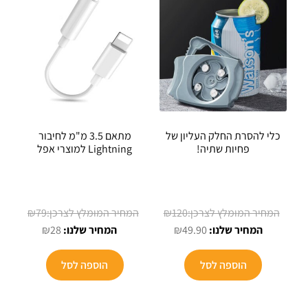
כלי להסרת החלק העליון של
מתאם 3.5 מ"מ לחיבור
פחיות שתיה!
Lightning למוצרי אפל
המחיר
המחיר
₪
79
₪
120
המחיר
המקורי
המחיר
המקורי
₪
28
₪
49.90
הנוכחי
היה:
הנוכחי
היה:
הוא:
₪120.
הוא:
₪79.
הוספה לסל
הוספה לסל
₪28.
₪49.90.