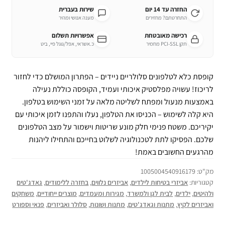
החזרה עד 14 יום
שירות בעברית
התחרטתם? מחזירים
מענה אנושי ומהיר
רכישה מאובטחת
אפשרויות תשלום
תקן PCI-SSL מחמיר
כ.אשראי, אפל/גוגל פיי, ביט
קופסת כלא לטלפונים סלולריים ניידים – הפתרון המושלם כדי לחזור
לריכוז! עשויה מפלסטיק איכותי ועמיד, הקופסה כוללת נעילה
באמצעות מנעול ומפתח לשליטה מלאה על זמני השימוש בטלפון.
היא קלה לשימוש – הכניסו את הטלפון, נעלו והתפנו לזמן איכותי עם
יקיריכם. משטח פנימי חלק מונע שריטות וישמור על מצב הטלפונים
שלכם. הפסיקו לתת לטכנולוגיה לשלוט בחייכם והתחילו ליהנות
מהרגעים החשובים באמת!
מק"ט:
1005004540916179
קטגוריות:
אביזרי בטיחות לילדים
,
אביזרים נלווים
,
בחזרה ללימודים
,
גאדג'טים
ולהיטים
,
ילדים
,
לבית לגן ולמשרד
,
מגירות ומעמדים
,
מוצרים ייחודיים
,
משחקים
ואביזרים לקיץ
,
מתנות וגאדג'טים
,
מתנות ושונות
,
סלולר ואביזרים
,
פנאי וספורט