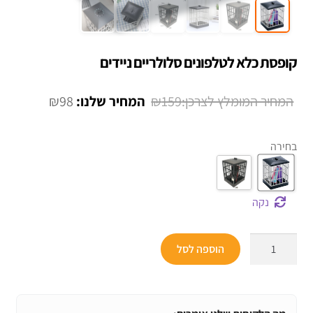
קופסת כלא לטלפונים סלולריים ניידים
המחיר
המחיר
₪
98
₪
159
המקורי
הנוכחי
היה:
הוא:
בחירה
₪98.
₪159.
נקה
כמות
הוספה לסל
של
קופסת
כלא
לטלפונים