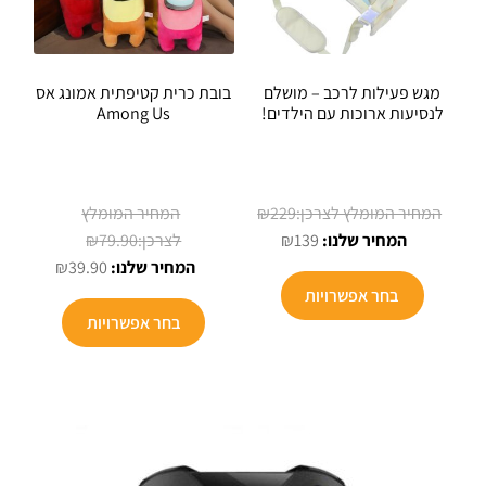
מגש פעילות לרכב – מושלם
בובת כרית קטיפתית אמונג אס
לנסיעות ארוכות עם הילדים!
Among Us
המחיר
₪
229
המחיר
המקורי
המחיר
₪
79.90
₪
139
הנוכחי
היה:
המקורי
המחיר
₪
39.90
למוצר
הוא:
₪229.
היה:
הנוכחי
בחר אפשרויות
זה
למוצר
₪139.
₪79.90.
הוא:
בחר אפשרויות
יש
זה
₪39.90.
מספר
יש
סוגים.
מספר
ניתן
סוגים.
לבחור
ניתן
את
לבחור