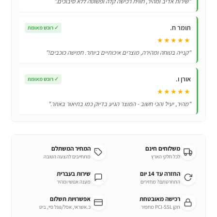
"שירות אדיב ומהיר, חווית רכישה קלה ופשוטה ללא סיבוכים."
דגם
:
תומר ח.
✓
רוכש מאומת
SuperSlim
★★★★★
לבן
"קנייה בטוחה ומהירה, מוצרים איכותיים ביותר. חמישה כוכבים!"
אורן ו.
✓
רוכש מאומת
★★★★★
"מהיר, יעיל והכי חשוב - המוצר הגיע בדיוק כמו בתיאור באתר."
משלוחים חינם
המחיר המשתלם
לכל חלקי הארץ
מתחייבים להצעה הטובה
החזרה עד 14 יום
שירות בעברית
התחרטתם? מחזירים
מענה אנושי ומהיר
רכישה מאובטחת
אפשרויות תשלום
תקן PCI-SSL מחמיר
כ.אשראי, אפל/גוגל פיי, ביט