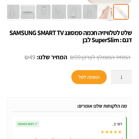
שלט לטלוויזיה חכמה סמסונג SAMSUNG SMART TV
דגם : SuperSlim לבן
המחיר
המחיר
₪
49
₪
99
המקורי
הנוכחי
כמות
היה:
הוא:
הוספה לסל
של
₪49.
₪99.
שלט
לטלוויזיה
חכמה
מה הלקוחות שלנו אומרים:
סמסונג
SAMSUNG
רוני ב.
✓
רוכש מאומת
SMART
★★★★★
TV