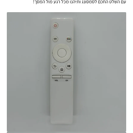
עם השלט החכם לסמסונג ותיהנו מכל רגע מול המסך!