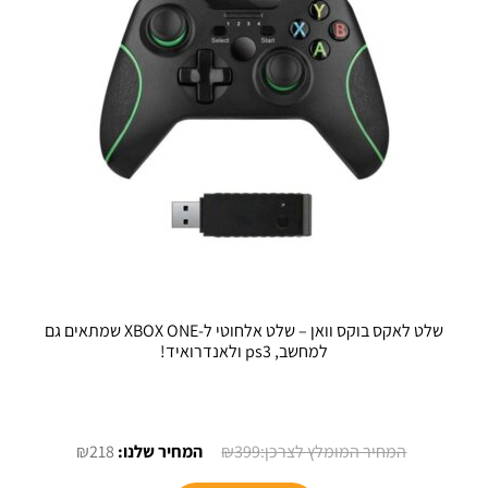
האפשרויות
את
בעמוד
האפשרויו
המוצר
בעמוד
המוצר
שלט לאקס בוקס וואן – שלט אלחוטי ל-XBOX ONE שמתאים גם
למחשב, ps3 ולאנדרואיד!
המחיר
המחיר
₪
218
₪
399
המקורי
הנוכחי