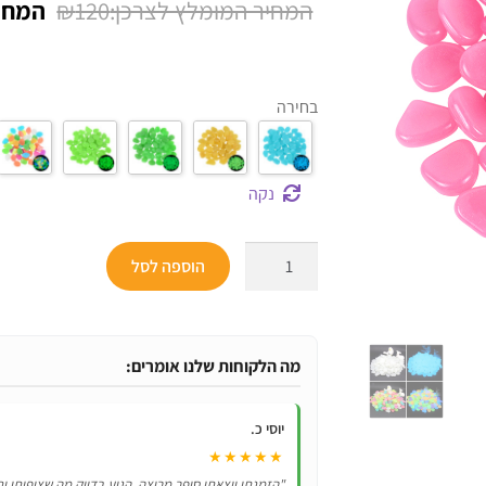
המחיר
₪
120
על
דירוגים של
המקור
לקוחות
היה:
בחירה
₪120.
נקה
כמות
הוספה לסל
של
50
אבנים
זוהרות
מה הלקוחות שלנו אומרים:
בחושך
לגינה
יוסי כ.
★★★★★
"הזמנתי ויצאתי סופר מרוצה. הגיע בדיוק מה שציפיתי ות