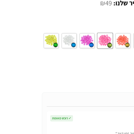
המחיר
₪
49
י
הנוכחי
הוא:
₪49.
✓
רוכש מאומת
וך זמן קצר."