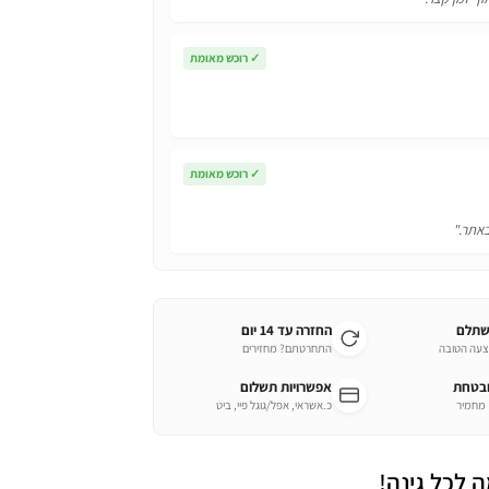
✓
רוכש מאומת
✓
רוכש מאומת
באתר."
שתלם
החזרה עד 14 יום
צעה הטובה
התחרטתם? מחזירים
ובטחת
אפשרויות תשלום
כ.אשראי, אפל/גוגל פיי, ביט
 לכל גינה!