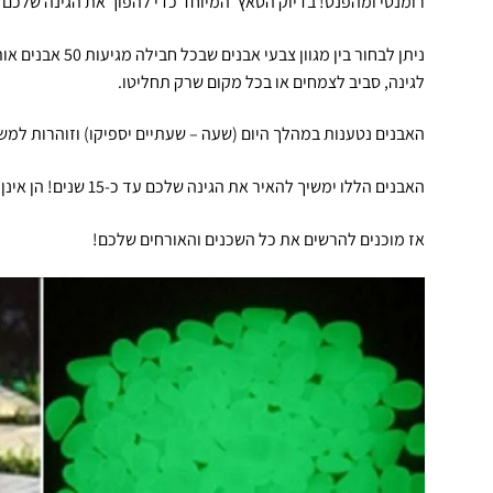
רומנטי ומהפנט! בדיוק הטאץ' המיוחד כדי להפוך את הגינה שלכם 
ניתן לבחור בין מגוו
לגינה, סביב לצמחים או בכל מקום שרק תחליטו.
האבנים נטענות במהלך היום (שעה – שעתיים יספיקו) וזוהרות למשך 5-8 שעות בלילה
האבנים הללו ימשיך להאיר את הגינה שלכם עד כ-15 שנים! הן אינן רעילות ואינן מכילות חומרים מזיקים.
אז מוכנים להרשים את כל השכנים והאורחים שלכם!