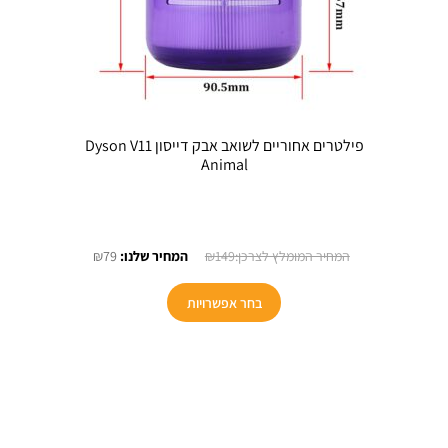
פילטרים אחוריים לשואב אבק דייסון Dyson V11
Animal
חיר
המחיר
המחיר
₪
79
₪
149
כחי
המקורי
הנוכחי
:
היה:
הוא:
בחר אפשרויות
₪79.
₪149.
₪1