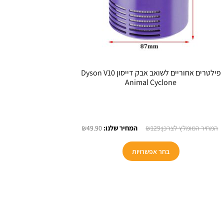
פילטרים אחוריים לשואב אבק דייסון Dyson V10
Animal Cyclone
המחיר
המחיר
₪
49.90
₪
129
המקורי
הנוכחי
היה:
הוא:
בחר אפשרויות
₪49.90.
₪129.