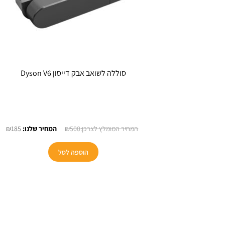
סוללה לשואב אבק דייסון Dyson V6
המחיר
המ
₪
185
₪
500
המקורי
הנו
היה:
הוא
הוספה לסל
85.
₪500.