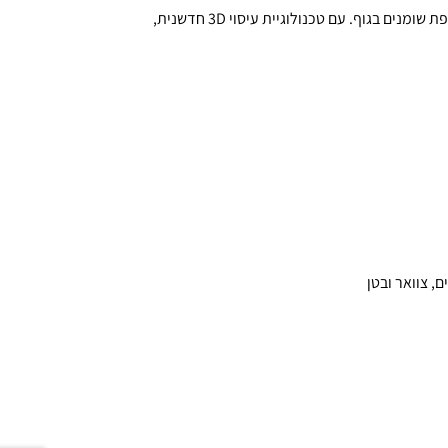
המכשיר המתקדם שלנו מציע פתרון מהפכני לטיפול בצלוליט ושריפת שומנים בגוף. עם טכנולוגיית עיסוי 3D חדשנית,
ם, צוואר ובטן