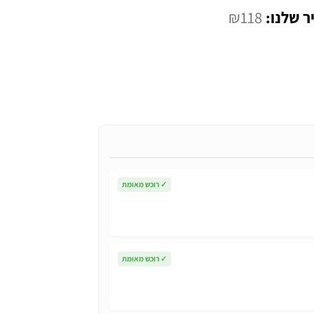
המחיר
₪
118
י
הנוכחי
הוא:
₪118.
✓
רוכש מאומת
✓
רוכש מאומת