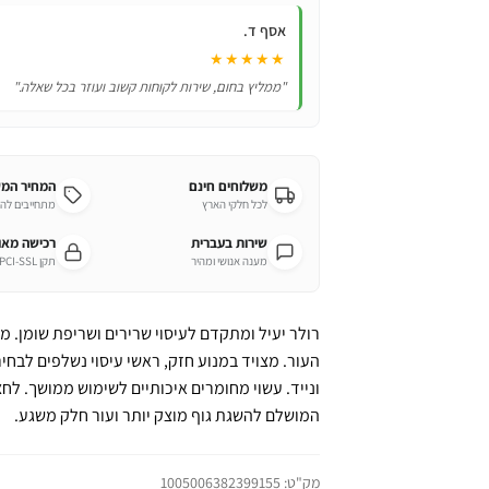
אסף ד.
★★★★★
"ממליץ בחום, שירות לקוחות קשוב ועוזר בכל שאלה."
משלוחים חינם
המחיר המ
לכל חלקי הארץ
מתחייבים לה
שירות בעברית
רכישה מא
מענה אנושי ומהיר
תקן PCI-SSL מחמיר
רולר יעיל ומתקדם לעיסוי שרירים ושריפת שומן. 
העור. מצויד במנוע חזק, ראשי עיסוי נשלפים לבחיר
ונייד. עשוי מחומרים איכותיים לשימוש ממושך. לחצ
המושלם להשגת גוף מוצק יותר ועור חלק משגע.
מק"ט:
1005006382399155