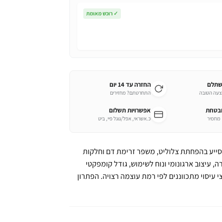
✓
רוכש מאומת
שתלם
החזרה עד 14 יום
צעה הטובה
התחרטתם? מחזירים
ובטחת
אפשרויות תשלום
כ.אשראי, אפל/גוגל פיי, ביט
מסייע בהפחתת צלוליט, משפר זרימת דם וחלקות
ה, עיצוב ארגונומי ונוח לשימוש, גודל קומפקטי
י עיסוי מתכווננים לפי רמת עוצמה רצויה. הפתרון