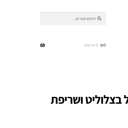
חיפוש
חיפוש
עבור:
₪
0
0 פריטים
ל בצלוליט ושריפת