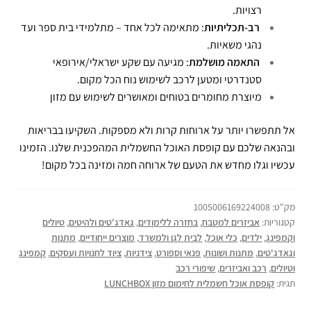
רצויות.
רב-תכליתיות
: מתאימה לכל אחד – מתלמידי בית ספר ועד
נהגי משאיות.
התאמה מושלמת
: מגיעה עם שקע ישראלי/אירופאי
סטנדרטי ומטען לרכב לשימוש נוח הכל מקום.
מיוצרת מחומרים בטוחים ומאושרים לשימוש עם מזון
אל תתפשרו יותר על ארוחות קרות ולא מספקות. השקיעו בבריאות
ובהנאה שלכם עם קופסת האוכל החשמלית המהפכנית שלנו. הזמינו
עכשיו וגלו מחדש את הטעם של ארוחה חמה ומזינה בכל מקום!
מק"ט:
1005006169224008
קטגוריות:
אביזרים למטבח
,
בחזרה ללימודים
,
גאדג'טים ולהיטים
,
טיולים
וקמפינג
,
ילדים
,
כלי אוכל
,
לבית לגן ולמשרד
,
מוצרים ייחודיים
,
מתנות
וגאדג'טים
,
מתנות ושונות
,
פנאי וספורט
,
צידניות
,
ציוד לחנויות ועסקים
,
קמפינג
וטיולים
,
רכב ואביזרים
,
שיפורי רכב
תגית:
קופסת אוכל חשמלית לחימום מזון LUNCHBOX