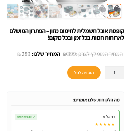
קופסת אוכל חשמלית לחימום מזון – הפתרון המושלם
לארוחות חמות בכל זמן ובכל מקום!
המחיר
המחיר
₪
289
₪
399
המקורי
הנוכחי
כמות
היה:
הוא:
הוספה לסל
של
₪289.
₪399.
קופסת
אוכל
חשמלית
מה הלקוחות שלנו אומרים:
לחימום
מזון
דניאל מ.
✓
רוכש מאומת
-
★★★★★
הפתרון