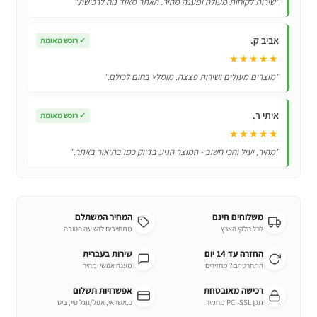
"שירות לקוחות מעולה ומענה מהיר. האתר מאוד נוח לרכישה."
המושלם
לארוחות
אביב ק.
✓
רוכש מאומת
חמות
★★★★★
בכל
"מוצרים מעולים ושירות פצצה. מומלץ בחום לכולם."
זמן
ובכל
איתי ר.
מקום!
✓
רוכש מאומת
★★★★★
"מהיר, יעיל והכי חשוב - המוצר הגיע בדיוק כמו בתיאור באתר."
משלוחים חינם
המחיר המשתלם
לכל חלקי הארץ
מתחייבים להצעה הטובה
החזרה עד 14 יום
שירות בעברית
התחרטתם? מחזירים
מענה אנושי ומהיר
רכישה מאובטחת
אפשרויות תשלום
תקן PCI-SSL מחמיר
כ.אשראי, אפל/גוגל פיי, ביט