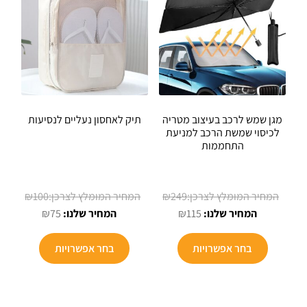
מגן שמש לרכב בעיצוב מטריה
תיק לאחסון נעליים לנסיעות
לכיסוי שמשת הרכב למניעת
התחממות
המחיר
המחיר
₪
100
₪
249
המחיר
המקורי
המחיר
המקורי
₪
75
₪
115
הנוכחי
היה:
הנוכחי
היה:
למוצר
הוא:
₪249.
הוא:
₪100.
בחר אפשרויות
בחר אפשרויות
זה
₪75.
₪115.
יש
מספר