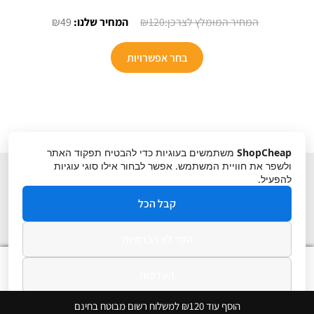
המחיר
המחיר
₪
49
₪
120
המקורי
הנוכחי
היה:
הוא:
בחר אפשרויות
₪49.
₪120.
ShopCheap
משתמשים בעוגיות כדי להבטיח תפקוד האתר
ולשפר את חוויית המשתמש. אפשר לבחור אילו סוגי עוגיות
להפעיל.
קבל הכל
הסר לא הכרחיות
תקנון
ביטול עסקה
מדיניות פרטיות
0
העדפות
חיפוש
חיפוש
עבור:
מדיניות פרטיות
הוסף עוד ₪120 למשלוח רשום מבוטח בחינם