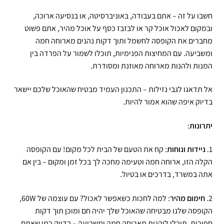
חשבו על זה – אתם בעבודה, באוניברסיטה, או בנסיעה ארוכה,
ובמקום לאכול אוכל קר או לבזבז כסף על אוכל מהיר, אתם פשוט
מחברים את הקופסה לחשמל ותוך דקות נהנים מארוחה חמה
ומשביעה. עם המחיצות הפנימיות, תוכלו לשמור על הפרדה בין
המנות ולהנות מארוחה מאוזנת ומסודרת.
אל תדאגו לגבי נזילות – התכנון העמיד מבטיח שהאוכל שלכם יישאר
בדיוק איפה שהוא אמור להיות.
יתרונות
:
1.
ניידות ונוחות
: קח את הטעם של הבית לכל מקום! עם הקופסה
הקלה הזו, ארוחה חמה וטעימה מחכה לך בכל זמן ומקום – בין אם
אתה במשרד, בדרכים או בטיול.
2.
חימום מהיר
: למה לחכות כשאפשר לאכול? עם עוצמה של 60W,
הקופסה שלנו מבטיחה שהאוכל שלך יהיה חם ומוכן תוך דקות
ספורות, תוכלו ליהנות מארוחה חמה ומשביעה – בדיוק כמו שאתם