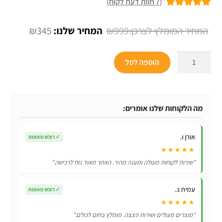
(
7
חוות דעת לקוח)
7
מדורגים
5.00
מתוך 5 מבוסס
המחיר
המחיר
₪
345
₪
999
על
דירוגים של
המקורי
הנוכחי
לקוחות
כמות
היה:
הוא:
הוספה לסל
של
₪345.
₪999.
2
יחידות
מיקרופון
מה הלקוחות שלנו אומרים:
דינמי
מקצועי
אורן ו.
✓
רוכש מאומת
SHURE
★★★★★
57
"שירות לקוחות מעולה ומענה מהיר. האתר מאוד נוח לרכישה."
דגם
סיני
עמית נ.
✓
רוכש מאומת
★★★★★
"מוצרים מעולים ושירות פצצה. מומלץ בחום לכולם."