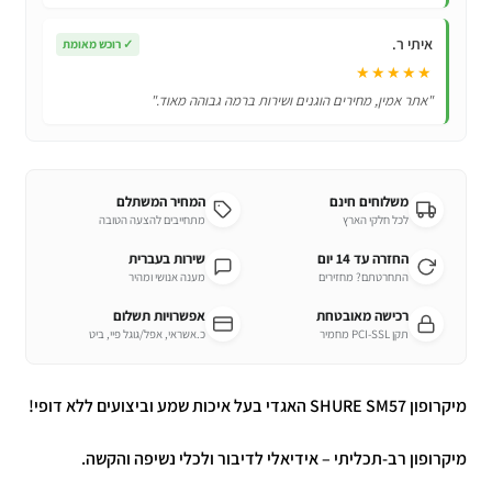
איתי ר.
✓
רוכש מאומת
★★★★★
"אתר אמין, מחירים הוגנים ושירות ברמה גבוהה מאוד."
משלוחים חינם
המחיר המשתלם
לכל חלקי הארץ
מתחייבים להצעה הטובה
החזרה עד 14 יום
שירות בעברית
התחרטתם? מחזירים
מענה אנושי ומהיר
רכישה מאובטחת
אפשרויות תשלום
תקן PCI-SSL מחמיר
כ.אשראי, אפל/גוגל פיי, ביט
מיקרופון SHURE SM57 האגדי בעל איכות שמע וביצועים ללא דופי!
מיקרופון רב-תכליתי – אידיאלי לדיבור ולכלי נשיפה והקשה.