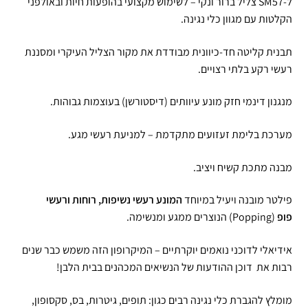
ל-SM57 צליל ברור ונקי – לשימוש מקצועי בהופעות חיות ובאולפני
הקלטות עם מגוון כלי נגינה.
תבנית קליטה חד-כיוונית מבודדת את מקור הצליל העיקרי ומסננת
רעשי רקע בלתי רצויים.
מנגנון דינמי חזק מונע עיוותים (דיסטורשן) בעוצמות גבוהות.
מערכת בלימת זעזועים מתקדמת – למניעת רעשי מגע.
מבנה מתכת קשיח ויציב.
פילטר מובנה ויעיל במיוחד
המונע רעשי נשיפות, רוחות ורעשי
פופ
(Popping) הנוצרים ממגע ומנשימה.
אידיאלי לדוכני נואמים יוקרתיים – המיקרופון הזה משמש כבר שנים
רבות את דוכן ההודעות של הנשיאים המכהנים בבית הלבן!
מומלץ להגברת כלי נגינה רבים כגון: תופים, גיטרות, בס, סקסופון,