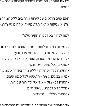
גלו את הפתרון המושלם לשדרוג הקירות שלכם – מ
במים!
האם אתם חולמים על קירות מרהיבים ללא הצורך ב
שלנו מעניקות מראה תלת מימדי מדהים שישדרג כ
למה לבחור במדבקות הקיר שלנו?
• עמידות במים ובלחות – מתאימות גם לחדרי רחצ
• בעלות עמידות גבוהה לתנאי פנים וחוץ
• לחידוש אריחי המטבח, האמבטיה, קרמיקה ועוד
• מתאים לכל משטח ישר ונקי
• התקנה קלה ומהירה – ללא צורך בעזרה מקצועית
• מגוון צבעים עשיר – התאימו לכל סגנון עיצוב
• הסרה ללא נזק – אידיאלי לדירות שכורות
• גודל כל מדבקה: 30×30 ס”מ
• המארז כולל: 10 מדבקות
אל תתפשרו על עיצוב הבית שלכם! עם המדבקות שלנ