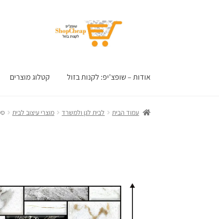
דלג
לדלג
לתוכן
לניווט
אודות – שופצ'יפ: לקנות בזול
קטלוג מוצרים
עמוד הבית
לבית לגן ולמשרד
מוצרי עיצוב לבית
סט 10 מדבקות אריחים עמידות במים 