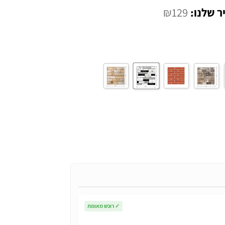
המחיר
₪
129
י
הנוכחי
הוא:
₪129.
✓
רוכש מאומת