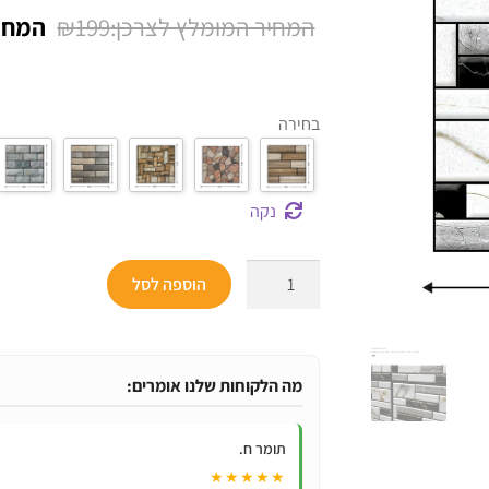
המחיר
₪
199
המקור
היה:
בחירה
₪199.
נקה
כמות
הוספה לסל
של
סט
10
מדבקות
מה הלקוחות שלנו אומרים:
אריחים
עמידות
תומר ח.
במים
★★★★★