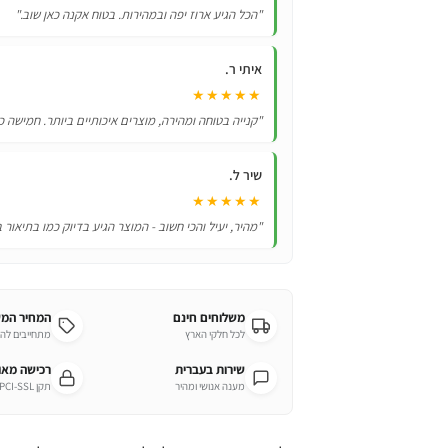
ובלחות
"הכל הגיע ארוז יפה ובמהירות. בטוח אקנה כאן שוב."
במגוון
צבעים
איתי ר.
ועיצובים
★★★★★
"קנייה בטוחה ומהירה, מוצרים איכותיים ביותר. חמישה כ
שיר ל.
★★★★★
"מהיר, יעיל והכי חשוב - המוצר הגיע בדיוק כמו בתיאור 
משלוחים חינם
המחיר המ
לכל חלקי הארץ
מתחייבים לה
שירות בעברית
רכישה מא
מענה אנושי ומהיר
תקן PCI-SSL מחמיר