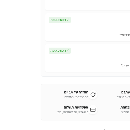
✓
רוכש מאומת
וכבים!"
✓
רוכש מאומת
באתר."
שתלם
החזרה עד 14 יום
צעה הטובה
התחרטתם? מחזירים
ובטחת
אפשרויות תשלום
כ.אשראי, אפל/גוגל פיי, ביט