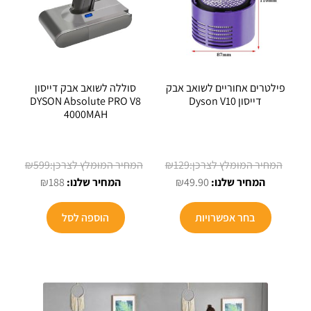
פילטרים אחוריים לשואב אבק
סוללה לשואב אבק דייסון
דייסון Dyson V10
DYSON Absolute PRO V8
4000MAH
המחיר
המחיר
₪
599
₪
129
המחיר
המקורי
המחיר
המקורי
₪
188
₪
49.90
הנוכחי
היה:
הנוכחי
היה:
הוא:
₪129.
הוא:
₪599.
בחר אפשרויות
הוספה לסל
₪188.
₪49.90.