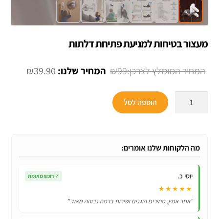
מעצור בטיחות למניעת פתיחת דלתות
המחיר
המחיר
₪
39.90
₪
99
המקורי
הנוכחי
כמות
היה:
הוא:
הוספה לסל
של
₪39.90.
₪99.
מעצור
בטיחות
למניעת
מה הלקוחות שלנו אומרים:
פתיחת
דלתות
יוסי כ.
✓
רוכש מאומת
★★★★★
"אתר אמין, מחירים הוגנים ושירות ברמה גבוהה מאוד."