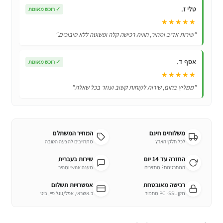
טלי ז.
✓
רוכש מאומת
★★★★★
"שירות אדיב ומהיר, חווית רכישה קלה ופשוטה ללא סיבוכים."
אסף ד.
✓
רוכש מאומת
★★★★★
"ממליץ בחום, שירות לקוחות קשוב ועוזר בכל שאלה."
משלוחים חינם
המחיר המשתלם
לכל חלקי הארץ
מתחייבים להצעה הטובה
החזרה עד 14 יום
שירות בעברית
התחרטתם? מחזירים
מענה אנושי ומהיר
רכישה מאובטחת
אפשרויות תשלום
תקן PCI-SSL מחמיר
כ.אשראי, אפל/גוגל פיי, ביט