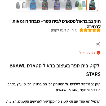
תיק גב בראול סטארס לבית ספר – מבחר דוגמאות
לבחירה!
(
7
חוות דעת לקוח)
7
מדורגים
5.00
מתוך 5 מבוסס
₪
0
על
דירוגים של
המלאי אזל
לקוחות
ילקוט בית ספר בעיצוב בראול סטארס BRAWL
STARS
תיק גב מדליק לילדים של המשחק הכי חם ברשת והכי מוערץ בקרב
הילדים והנוער BRAWL STARS!
תרמיל תא אחד עם תא קטן נוסף מקדימה לפריטים הקטנים, רצועות