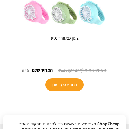
שעון מאוורר נטען
המחיר
המחיר
₪
49
₪
120
המקורי
הנוכחי
היה:
הוא:
בחר אפשרויות
₪49.
₪120.
ShopCheap
משתמשים בעוגיות כדי להבטיח תפקוד האתר