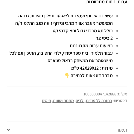
עבות ונוחות מתכווננות.
עשוי בד איכותי ועמיד פוליאסטר וניילון באיכות גבוהה
המאפשר מעבר אוויר מרבי ונידוף זיעה מגב התלמיד/ה
כולל תא מרכזי גדול ותא קדמי קטן
2 כיסי צד
רצועות עבות מתכווננות
עבור תלמידי בית ספר יסודי, ילדי החטיבה, התיכון וגם לכל
מי שאוהב את המשחק בראול סטארס
מידות : 42X29X12 ס"מ
מבחר דוגמאות לבחירה
מק"ט:
1005003047142888
קטגוריות:
בחזרה ללימודים
,
ילדים
,
מתנות ושונות
,
תיקים
תיאור