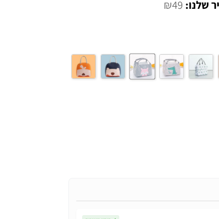
המחיר
₪
49
י
הנוכחי
הוא:
₪49.