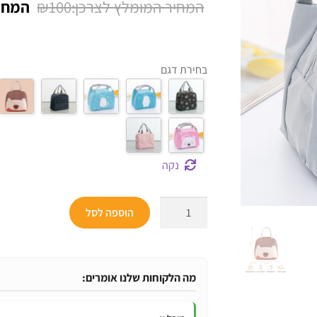
המחיר
₪
100
על
דירוגים של
המקור
לקוחות
היה:
בחירת דגם
₪100.
נקה
כמות
הוספה לסל
של
תיק
אוכל
תרמי
מה הלקוחות שלנו אומרים:
מעוצב