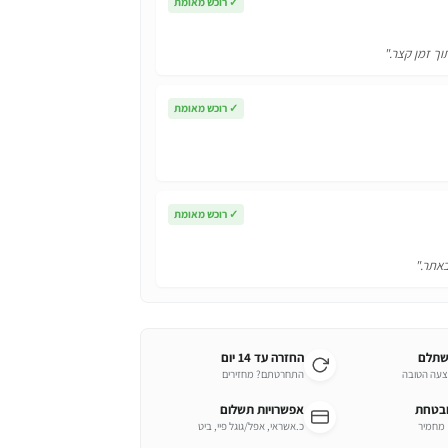
✓
רוכש מאומת
וך זמן קצר."
✓
רוכש מאומת
✓
רוכש מאומת
באתר."
שתלם
החזרה עד 14 יום
צעה הטובה
התחרטתם? מחזירים
ובטחת
אפשרויות תשלום
כ.אשראי, אפל/גוגל פיי, ביט