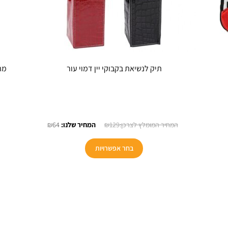
תיק לנשיאת בקבוקי יין דמוי עור
יר
המחיר
המחיר
₪
64
₪
129
כחי
המקורי
הנוכחי
:
היה:
הוא:
בחר אפשרויות
₪64.
₪129.
₪