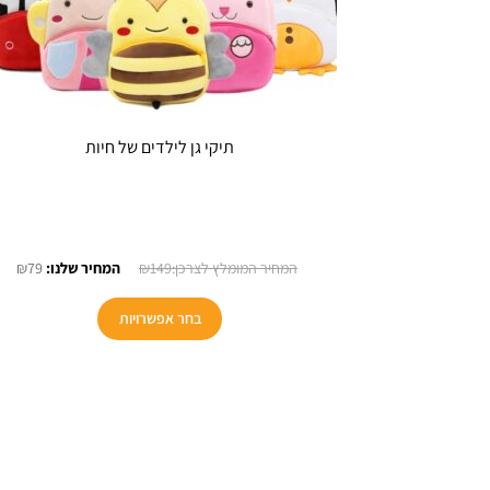
תיקי גן לילדים של חיות
המחיר
המח
₪
79
₪
149
המקורי
הנו
למוצר
היה:
הוא
בחר אפשרויות
זה
79.
₪149.
יש
מספר
סוגים.
ניתן
לבחור
את