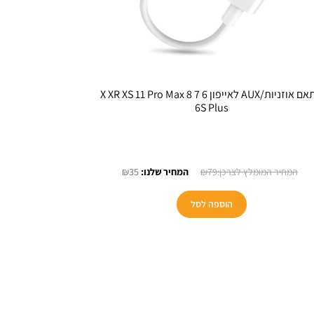
מתאם אוזניות/AUX לאייפון X XR XS 11 Pro Max 8 7 6
6S Plus
המחיר
המחיר
₪
35
₪
79
המקורי
הנוכחי
היה:
הוא:
הוספה לסל
₪35.
₪79.