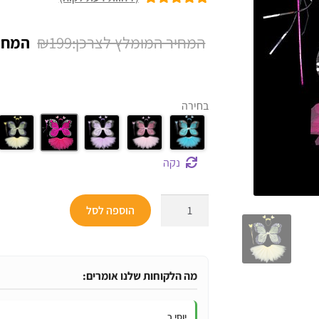
7
מדורגים
5.00
מתוך 5 מבוסס
המחיר
₪
199
על
דירוגים של
המקור
לקוחות
היה:
בחירה
₪199.
נקה
כמות
הוספה לסל
של
תחפושת
פרפר
4
מה הלקוחות שלנו אומרים:
חלקים
מהממות
יוסי כ.