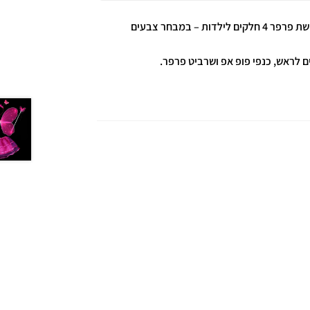
תחפושת לפורים לילדות שהם פיות אמתיות! תחפושת פרפר 4 חלקים לילדות – במבחר צבעים
 לראש, כנפי פופ אפ ושרביט פרפר.