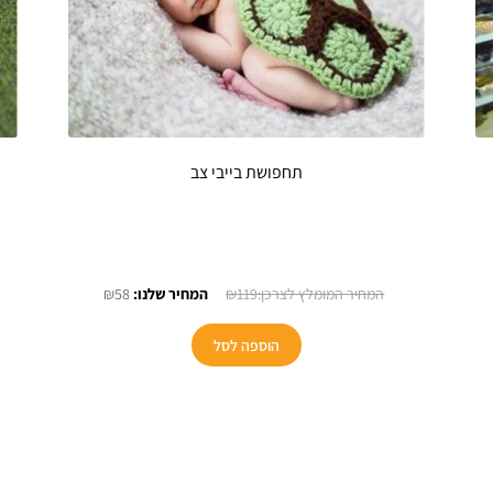
תחפושת בייבי צב
חיר
המחיר
המחיר
₪
58
₪
119
וכחי
המקורי
הנוכחי
א:
היה:
הוא:
הוספה לסל
₪58.
₪119.
₪39.9