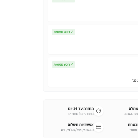
✓
רוכש מאומת
✓
רוכש מאומת
ים."
שתלם
החזרה עד 14 יום
צעה הטובה
התחרטתם? מחזירים
ובטחת
אפשרויות תשלום
כ.אשראי, אפל/גוגל פיי, ביט