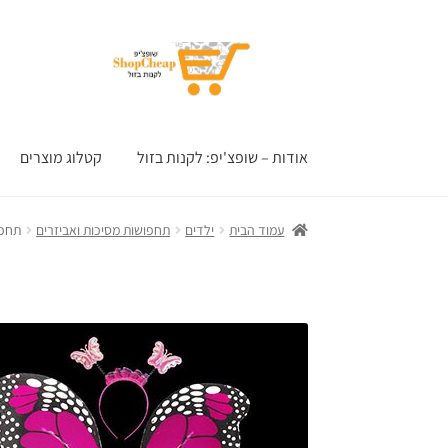
דלג
לדלג
לתוכן
לניווט
אודות – שופצ'יפ: לקנות בזול
קטלוג מוצרים
עמוד הבית
ילדים
תחפושות מסיכות ואביזרים
תחפושת פר