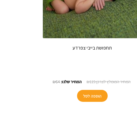
תחפושת בייבי צפרדע
המחיר
המחיר
₪
64
₪
119
המקורי
הנוכחי
היה:
הוא:
הוספה לסל
₪64.
₪119.