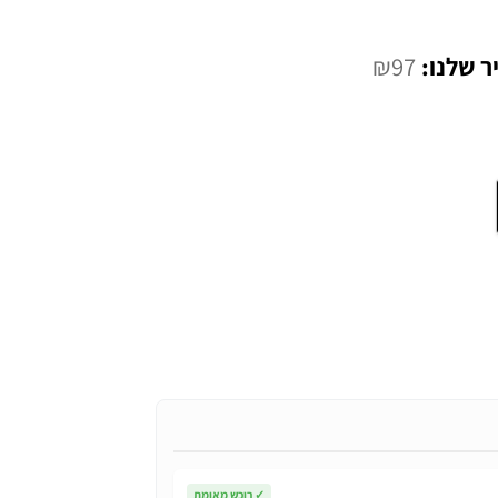
המחיר
₪
97
י
הנוכחי
הוא:
₪97.
✓
רוכש מאומת