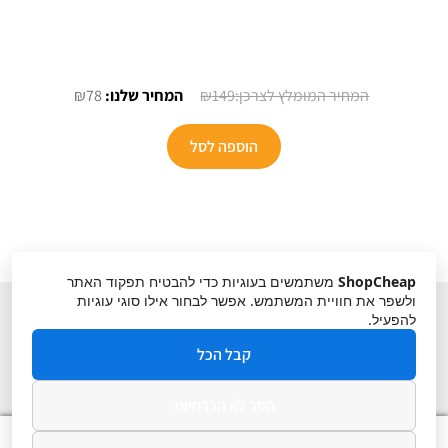
המחיר
המחיר
₪
78
₪
149
המקורי
הנוכחי
היה:
הוא:
הוספה לסל
₪78.
₪149.
ShopCheap
משתמשים בעוגיות כדי להבטיח תפקוד האתר
ולשפר את חוויית המשתמש. אפשר לבחור אילו סוגי עוגיות
להפעיל.
קבל הכל
הסר לא הכרחיות
תקנון
ביטול עסקה
מדיניות פרטיות
0