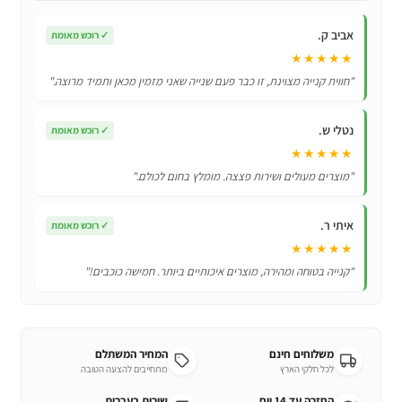
ומהודרת
לילדים
אביב ק.
✓
רוכש מאומת
לפורים
★★★★★
"חווית קנייה מצוינת, זו כבר פעם שנייה שאני מזמין מכאן ותמיד מרוצה."
נטלי ש.
✓
רוכש מאומת
★★★★★
"מוצרים מעולים ושירות פצצה. מומלץ בחום לכולם."
איתי ר.
✓
רוכש מאומת
★★★★★
"קנייה בטוחה ומהירה, מוצרים איכותיים ביותר. חמישה כוכבים!"
משלוחים חינם
המחיר המשתלם
לכל חלקי הארץ
מתחייבים להצעה הטובה
החזרה עד 14 יום
שירות בעברית