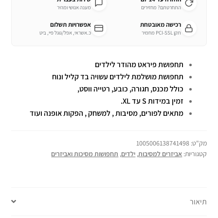
התחרטתם? מחזירים
מענה אנושי ומהיר
רכישה מאובטחת
אפשרויות תשלום
תקן PCI-SSL מחמיר
כ.אשראי, אפל/גוגל פיי, ביט
תחפושת פיראט מהודר לילדים
תחפושת מושלמת לילדים עשויה בד קליל ונוח
כולל מכנס, חגורה, כובע, רטייה ווסט,
זמין במידות S עד XL.
מתאים לפורים, מסיבות , למשחק , הפקות אופנה ועוד
מק"ט:
1005006138741498
קטגוריות:
אביזרים למסיבות
,
ילדים
,
תחפושות מסיכות ואביזרים
תיאור