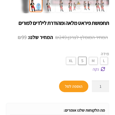
תחפושת פיראט מלאה ומהודרת לילדים לפורים
המחיר
המחיר
₪
99
₪
249
המקורי
הנוכחי
היה:
הוא:
מידה
S
XL
M
L
₪99.
₪249.
נקה
כמות
הוספה לסל
של
תחפושת
פיראט
מלאה
מה הלקוחות שלנו אומרים: