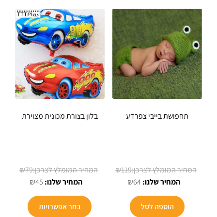
תחפושת בייבי צפרדע
בלון בצורת מכונית מצוירת
המחיר
המחיר
₪
79
₪
119
המחיר
המקורי
המחיר
המקורי
₪
45
₪
64
הנוכחי
היה:
הנוכחי
היה:
הוא:
₪119.
הוא:
₪79.
הוספה לסל
בחר אפשרויות