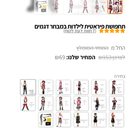
תחפושת פיראטית לילדות במבחר דגמים
(
7
חוות דעת לקוח)
7
מדורגים
5.00
מתוך 5 מבוסס
החל מ
על
דירוגים של
₪
69
₪
153
לקוחות
בחירה