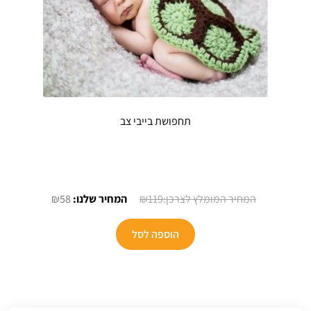
תחפושת בייבי צב
המחיר
המחיר
₪
58
₪
119
המקורי
הנוכחי
היה:
הוא:
הוספה לסל
₪58.
₪119.