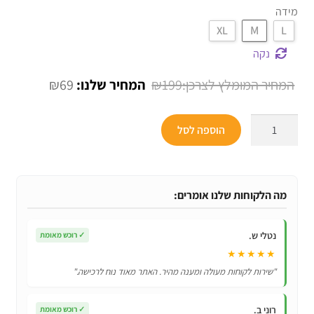
מידה
M
XL
L
נקה
המחיר
המחיר
₪
69
₪
199
המקורי
הנוכחי
כמות
היה:
הוא:
הוספה לסל
של
₪69.
₪199.
תחפושת
פיראטית
לילדות
מה הלקוחות שלנו אומרים:
במבחר
דגמים
נטלי ש.
✓
רוכש מאומת
★★★★★
"שירות לקוחות מעולה ומענה מהיר. האתר מאוד נוח לרכישה."
רוני ב.
✓
רוכש מאומת