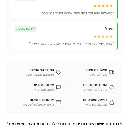
★★★★★
"המשלוח הגיע תוך כמה ימים, שירות מעבר למצופה."
שיר ל.
✓
רוכש מאומת
★★★★★
"מהיר, יעיל והכי חשוב - המוצר הגיע בדיוק כמו בתיאור באתר."
משלוחים חינם
המחיר המשתלם
לכל חלקי הארץ
מתחייבים להצעה הטובה
החזרה עד 14 יום
שירות בעברית
התחרטתם? מחזירים
מענה אנושי ומהיר
רכישה מאובטחת
אפשרויות תשלום
תקן PCI-SSL מחמיר
כ.אשראי, אפל/גוגל פיי, ביט
מבחר תחפושות שודדות ים מרהיבות לילדות! אז איזה פיראטית את?