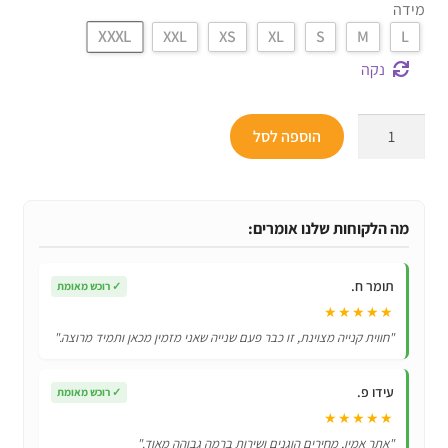
מידה
XXXL
XXL
XS
XL
S
M
L
נקה
כמות
הוספה לסל
של
תחפושת
פורים
לנשים
מה הלקוחות שלנו אומרים:
ספיידרוומן!
תומר ח.
✓
רוכש מאומת
★★★★★
"חווית קנייה מצוינת, זו כבר פעם שנייה שאני מזמין מכאן ותמיד מרוצה."
עידו פ.
✓
רוכש מאומת
★★★★★
"אתר אמין, מחירים הוגנים ושירות ברמה גבוהה מאוד."