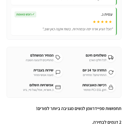
עמית נ.
✓
רוכש מאומת
★★★★★
"הכל הגיע ארוז יפה ובמהירות. בטוח אקנה כאן שוב."
משלוחים חינם
המחיר המשתלם
לכל חלקי הארץ
מתחייבים להצעה הטובה
החזרה עד 14 יום
שירות בעברית
התחרטתם? מחזירים
מענה אנושי ומהיר
רכישה מאובטחת
אפשרויות תשלום
תקן PCI-SSL מחמיר
כ.אשראי, אפל/גוגל פיי, ביט
תחפושות ספיידרוומן לנשים מגניבה ביותר לפורים!
2 דגמים לבחירה.