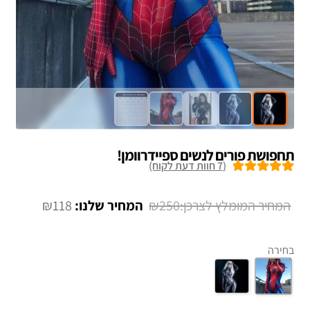
תחפושת פורים לנשים ספיידרוומן!
(
7
חוות דעת לקוח)
7
מדורגים
5.00
מתוך 5 מבוסס
המחיר
המחיר
₪
118
₪
250
על
דירוגים של
המקורי
הנוכחי
לקוחות
היה:
הוא:
בחירה
₪118.
₪250.