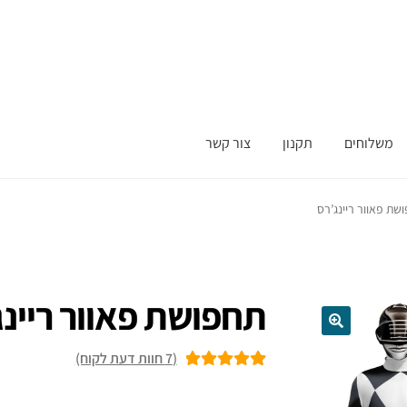
משלוחים
תקנון
צור קשר
שת פאוור ריינג’רס
תחפושת פאוור ריינג
(
7
חוות דעת לקוח)
7
מדורגים
5.00
מתוך 5 מבוסס