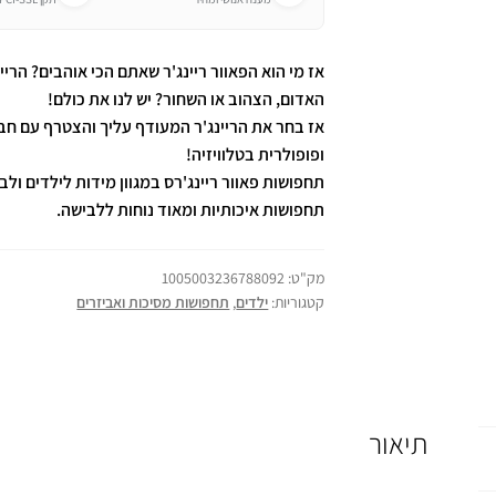
אז מי הוא הפאוור ריינג'ר שאתם הכי אוהבים? הריינ
האדום, הצהוב או השחור? יש לנו את כולם!
אז בחר את הריינג'ר המעודף עליך והצטרף עם חבר
ופופולרית בטלוויזיה!
תחפושות פאוור ריינג'רס במגוון מידות לילדים ולבו
תחפושות איכותיות ומאוד נוחות ללבישה.
מק"ט:
1005003236788092
קטגוריות:
ילדים
,
תחפושות מסיכות ואביזרים
תיאור