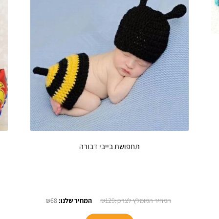
תחפושת בייבי דבורה
יר
המחיר
המחיר
₪
68
₪
129
כחי
המקורי
הנוכחי