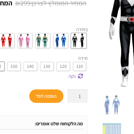
המחיר
₪
299
על
דירוגים של
המקור
לקוחות
היה:
בחירה
₪299.
מידה
0
150
140
130
120
110
נקה
כמות
הוספה לסל
של
תחפושת
פאוור
ריינג’רס
מה הלקוחות שלנו אומרים: