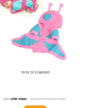
תחפושת בייבי פרפר
המחיר
המח
₪
68
₪
129
המקורי
הנו