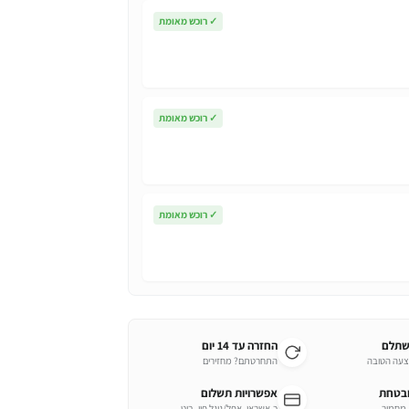
✓
רוכש מאומת
✓
רוכש מאומת
✓
רוכש מאומת
שתלם
החזרה עד 14 יום
צעה הטובה
התחרטתם? מחזירים
ובטחת
אפשרויות תשלום
כ.אשראי, אפל/גוגל פיי, ביט