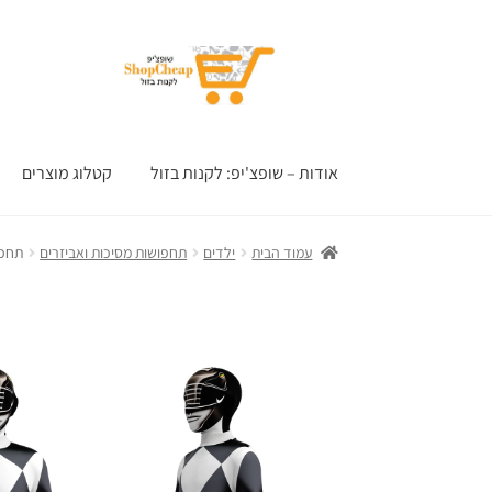
דלג
לדלג
לתוכן
לניווט
אודות – שופצ'יפ: לקנות בזול
קטלוג מוצרים
עמוד הבית
ילדים
תחפושות מסיכות ואביזרים
תחפו