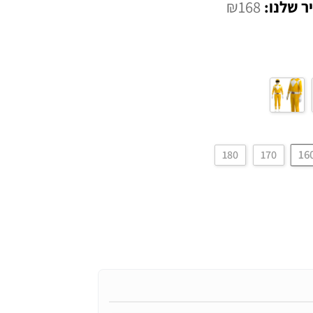
המחיר
₪
168
י
הנוכחי
הוא:
₪168.
16
180
170