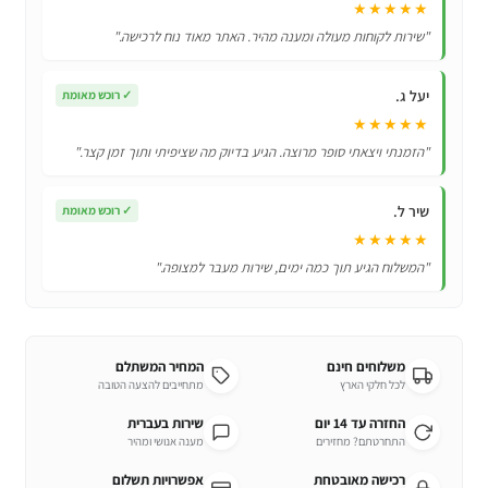
★★★★★
לאביזרים
"שירות לקוחות מעולה ומענה מהיר. האתר מאוד נוח לרכישה."
ואקססוריז
תואמים!
יעל ג.
✓
רוכש מאומת
★★★★★
"הזמנתי ויצאתי סופר מרוצה. הגיע בדיוק מה שציפיתי ותוך זמן קצר."
שיר ל.
✓
רוכש מאומת
★★★★★
"המשלוח הגיע תוך כמה ימים, שירות מעבר למצופה."
משלוחים חינם
המחיר המשתלם
לכל חלקי הארץ
מתחייבים להצעה הטובה
החזרה עד 14 יום
שירות בעברית
התחרטתם? מחזירים
מענה אנושי ומהיר
רכישה מאובטחת
אפשרויות תשלום