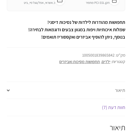
תקן PCI-SSL מחמיר
כ.אשראי, אפל/גוגל פיי, ביט
תחפושות מהודרות לילדות של נסיכות דיסני!
שמלות איכותיות ויפות במגוון צבעים ודוגמאות לבחירה!
בנוסף, ניתן להוסיף אביזרים ואקססוריז תואמים!
מק"ט:
1005001839865842
קטגוריות:
ילדים
,
תחפושות מסיכות ואביזרים
תיאור
חוות דעת (7)
תיאור