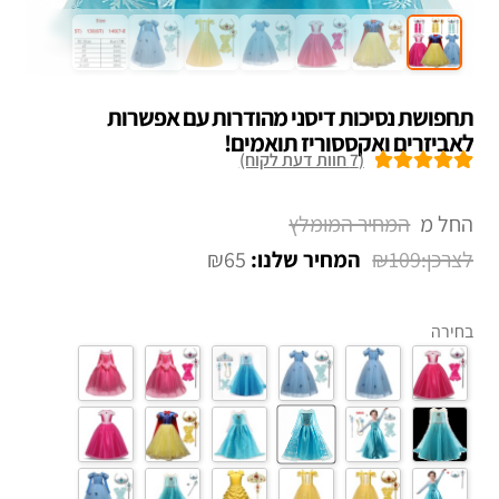
תחפושת נסיכות דיסני מהודרות עם אפשרות
לאביזרים ואקססוריז תואמים!
(
7
חוות דעת לקוח)
7
מדורגים
5.00
מתוך 5 מבוסס
החל מ
על
דירוגים של
₪
65
₪
109
לקוחות
בחירה