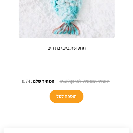
תחפושת בייבי בת הים
המחיר
המחיר
₪
74
₪
129
המקורי
הנוכחי
היה:
הוא:
הוספה לסל
₪74.
₪129.