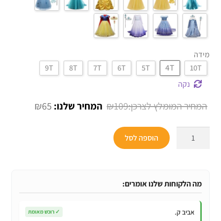
מידה
4T
9T
8T
7T
6T
5T
10T
נקה
המחיר
המחיר
₪
65
₪
109
המקורי
הנוכחי
כמות
היה:
הוא:
הוספה לסל
של
₪65.
₪109.
תחפושת
נסיכות
דיסני
מה הלקוחות שלנו אומרים:
מהודרות
עם
אביב ק.
✓
רוכש מאומת
אפשרות