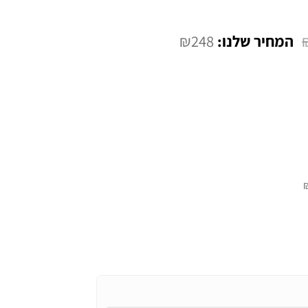
₪
248
המחיר
הנוכחי
הוא:
₪248.