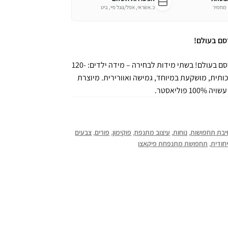
כ.אשראי, אפל/גוגל פיי, ביט
סם בעולם!
תחפושת מתנפחת של פיקאצ’ו הפוקימון הכי מפורסם בעולם! בשתי מידות לבחירה – מידה ילדים: 120-
150- ס”מ. תחפושת איכותית, מושקעת במיוחד, גמישה ואוורירית. מיוצרת
בת תחפושות
,
נוחות
,
עיצוב מתנפח
,
פוקימון
,
פורים
,
צבעים
חודית
,
תחפושת מתנפחת פיקאצו