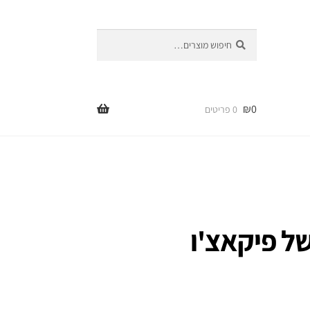
חיפוש
חיפוש
עבור:
₪
0
0 פריטים
 פיקאצ'ו