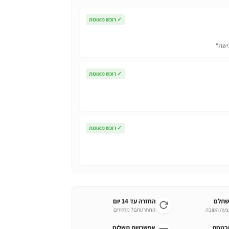
✓
רוכש מאומת
ישה."
✓
רוכש מאומת
✓
רוכש מאומת
שתלם
החזרה עד 14 יום
צעה הטובה
התחרטתם? מחזירים
ובטחת
אפשרויות תשלום