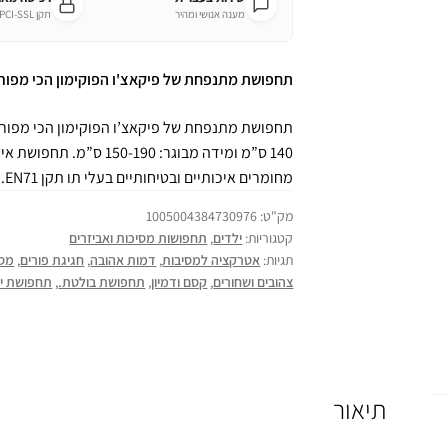
מענה אנושי ומהיר
תקן PCI-SSL מחמיר
תחפושת מתנפחת של פיקאצ'ו הפוקימון הכי מפור
140 ס”מ ומידה מבוגר: 190
מחומרים איכותיים ובטיחותיים בעלי תו תקן EN71. עשויה 100% פוליאסטר.
מק"ט:
1005004384730976
קטגוריות:
ילדים
,
תחפושות מסיכות ואביזרים
תגיות:
אטרקציה למסיבות
,
דמות אהובה
,
חגיגת פורים
,
מסי
צהובים ושחורים
,
קסם ודמיון
,
תחפושת בולטת.
,
תחפושת יי
תיאור