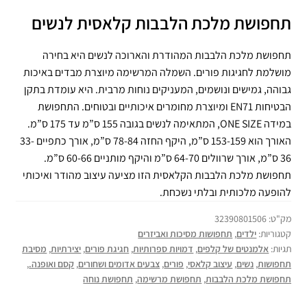
תחפושת מלכת הלבבות קלאסית לנשים
תחפושת מלכת הלבבות המהודרת והארוכה לנשים היא בחירה
מושלמת לחגיגות פורים. השמלה המרשימה מיוצרת מבדים באיכות
גבוהה, גמישים ונושמים, המעניקים נוחות מרבית. היא עומדת בתקן
הבטיחות EN71 ומיוצרת מחומרים איכותיים ובטוחים. התחפושת
במידה ONE SIZE, המתאימה לנשים בגובה 155 ס”מ עד 175 ס”מ.
האורך הוא 153-159 ס”מ, היקף החזה 78-84 ס”מ, אורך כתפיים 33-
36 ס”מ, אורך שרוולים 64-70 ס”מ והיקף מותניים 60-66 ס”מ.
תחפושת מלכת הלבבות הקלאסית הזו מציעה עיצוב מהודר ואיכותי
להופעה מלכותית ובלתי נשכחת.
מק"ט:
32390801506
קטגוריות:
ילדים
,
תחפושות מסיכות ואביזרים
תגיות:
אלמנטים של קלפים
,
דמויות ספרותיות
,
חגיגת פורים
,
יצירתיות
,
מסיבת
תחפושות
,
נשים
,
עיצוב קלאסי
,
פורים
,
צבעים אדומים ושחורים
,
קסם ואופנה.
,
תחפושת מלכת הלבבות
,
תחפושת מרשימה
,
תחפושת נוחה