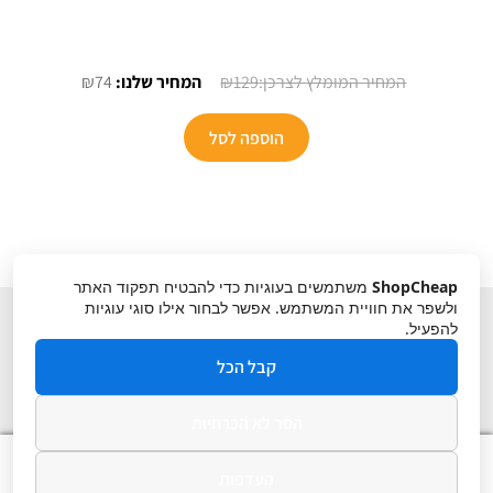
המחיר
המחיר
₪
74
₪
129
המקורי
הנוכחי
היה:
הוא:
הוספה לסל
₪74.
₪129.
ShopCheap
משתמשים בעוגיות כדי להבטיח תפקוד האתר
ולשפר את חוויית המשתמש. אפשר לבחור אילו סוגי עוגיות
להפעיל.
קבל הכל
הסר לא הכרחיות
תקנון
ביטול עסקה
מדיניות פרטיות
0
העדפות
חיפוש
חיפוש