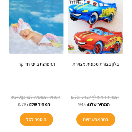
בלון בצורת מכונית מצוירת
תחפושת בייבי חד קרן
המחיר
המחיר
₪
149
₪
79
המחיר
המקורי
המחיר
המקורי
₪
78
₪
45
הנוכחי
היה:
הנוכחי
היה:
הוא:
₪79.
הוא:
₪149.
בחר אפשרויות
הוספה לסל
₪78.
₪45.