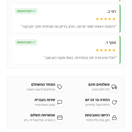
רוני ב.
✓
רוכש מאומת
★★★★★
"הזמנתי ויצאתי סופר מרוצה. הגיע בדיוק מה שציפיתי ותוך זמן קצר."
אסף ד.
✓
רוכש מאומת
★★★★★
"הכל הגיע ארוז יפה ובמהירות. בטוח אקנה כאן שוב."
משלוחים חינם
המחיר המשתלם
לכל חלקי הארץ
מתחייבים להצעה הטובה
החזרה עד 14 יום
שירות בעברית
התחרטתם? מחזירים
מענה אנושי ומהיר
רכישה מאובטחת
אפשרויות תשלום
תקן PCI-SSL מחמיר
כ.אשראי, אפל/גוגל פיי, ביט