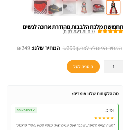
תחפושת מלכת הלבבות מהודרת ארוכה לנשים
(
7
חוות דעת לקוח)
7
מדורגים
5.00
מתוך 5 מבוסס
המחיר
המחיר
₪
249
₪
399
על
דירוגים של
המקורי
הנוכחי
לקוחות
כמות
היה:
הוא:
הוספה לסל
של
₪249.
₪399.
תחפושת
מלכת
הלבבות
מה הלקוחות שלנו אומרים:
מהודרת
ארוכה
יוסי כ.
✓
רוכש מאומת
לנשים
★★★★★
"חווית קנייה מצוינת, זו כבר פעם שנייה שאני מזמין מכאן ותמיד מרוצה."