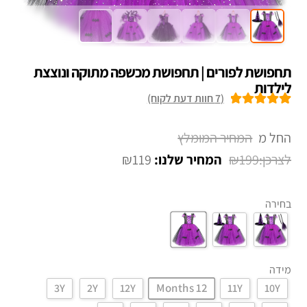
תחפושת לפורים | תחפושת מכשפה מתוקה ונוצצת
לילדות
(
7
חוות דעת לקוח)
7
מדורגים
5.00
מתוך 5 מבוסס
החל מ
על
דירוגים של
₪
119
₪
199
לקוחות
בחירה
מידה
12 Months
3Y
2Y
12Y
11Y
10Y