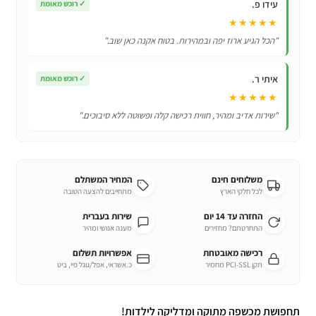
עידו פ.
✓
רוכש מאומת
★★★★★
"הכל הגיע ארוז יפה ובמהירות. בטוח אקנה כאן שוב."
איתי ר.
✓
רוכש מאומת
★★★★★
"שירות אדיב ומהיר, חווית רכישה קלה ופשוטה ללא סיבוכים."
משלוחים חינם
המחיר המשתלם
לכל חלקי הארץ
מתחייבים להצעה הטובה
החזרה עד 14 יום
שירות בעברית
התחרטתם? מחזירים
מענה אנושי ומהיר
רכישה מאובטחת
אפשרויות תשלום
תקן PCI-SSL מחמיר
כ.אשראי, אפל/גוגל פיי, ביט
תחפושת מכשפה מתוקה ומדליקה לילדות!