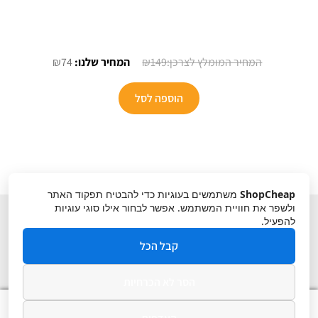
המחיר
המחיר
₪
74
₪
149
המקורי
הנוכחי
היה:
הוא:
הוספה לסל
₪74.
₪149.
ShopCheap
משתמשים בעוגיות כדי להבטיח תפקוד האתר
ולשפר את חוויית המשתמש. אפשר לבחור אילו סוגי עוגיות
להפעיל.
קבל הכל
הסר לא הכרחיות
תקנון
ביטול עסקה
מדיניות פרטיות
0