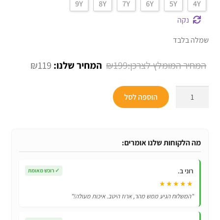
9Y
8Y
7Y
6Y
5Y
4Y
נקה
שמלה בלבד
המחיר
המחיר
₪
119
₪
199
המקורי
הנוכחי
כמות
היה:
הוא:
הוספה לסל
של
₪119.
₪199.
תחפושת
לפורים
|
מה הלקוחות שלנו אומרים:
תחפושת
מכשפה
רוני ב.
✓
רוכש מאומת
מתוקה
★★★★★
ונוצצת
"המשלוח הגיע ממש מהר, ארוז היטב. איכות מעולה!"
לילדות