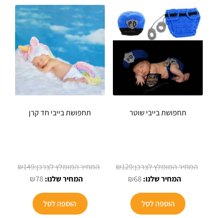
תחפושת בייבי שוטר
תחפושת בייבי חד קרן
המחיר
המחיר
₪
149
₪
129
המחיר
המקורי
המחיר
המקורי
₪
78
₪
68
הנוכחי
היה:
הנוכחי
היה:
הוא:
₪129.
הוא:
₪149.
הוספה לסל
הוספה לסל
₪78.
₪68.