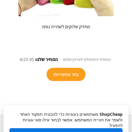
מחזיק שלוקים לשתייה נוחה
המחיר
המחיר
₪
29.90
₪
50
המקורי
הנוכחי
היה:
הוא:
בחר אפשרויות
₪29.90.
₪50.
ShopCheap
משתמשים בעוגיות כדי להבטיח תפקוד האתר
ולשפר את חוויית המשתמש. אפשר לבחור אילו סוגי עוגיות
להפעיל.