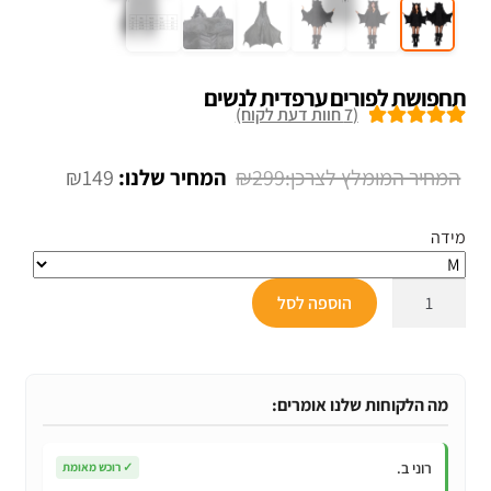
תחפושת לפורים ערפדית לנשים
(
7
חוות דעת לקוח)
7
מדורגים
5.00
מתוך 5 מבוסס
המחיר
המחיר
₪
149
₪
299
על
דירוגים של
המקורי
הנוכחי
לקוחות
מידה
היה:
הוא:
₪149.
₪299.
כמות
הוספה לסל
של
תחפושת
לפורים
ערפדית
מה הלקוחות שלנו אומרים:
לנשים
רוני ב.
✓
רוכש מאומת