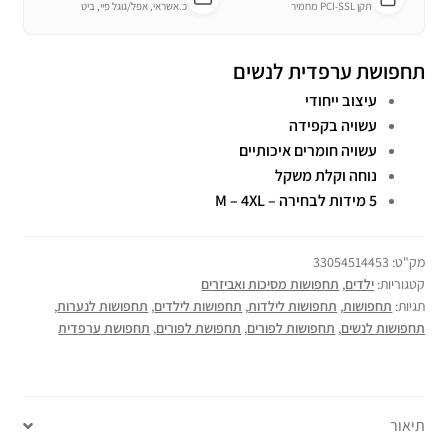
תקן PCI-SSL מחמיר
כ.אשראי, אפל/גוגל פיי, ביט
תחפושת ערפדית לנשים
עיצוב ייחודי
עשויה בקפידה
עשויה חומרים איכותיים
נוחה וקלת משקל
5 מידות לבחירה – M – 4XL
מק"ט:
33054514453
קטגוריות:
ילדים
,
תחפושות מסיכות ואביזרים
תגיות:
תחפושות
,
תחפושות לילדות
,
תחפושות לילדים
,
תחפושות לנערות
,
תחפושות לנשים
,
תחפושות לפורים
,
תחפושת לפורים
,
תחפושת ערפדית
תיאור