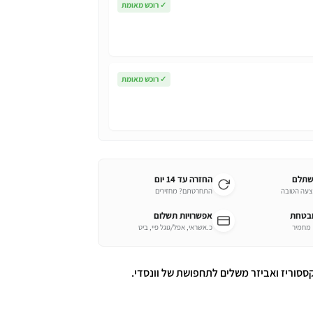
✓
רוכש מאומת
✓
רוכש מאומת
שתלם
החזרה עד 14 יום
צעה הטובה
התחרטתם? מחזירים
ובטחת
אפשרויות תשלום
כ.אשראי, אפל/גוגל פיי, ביט
ססוריז ואביזר משלים לתחפושת של וונסדי.