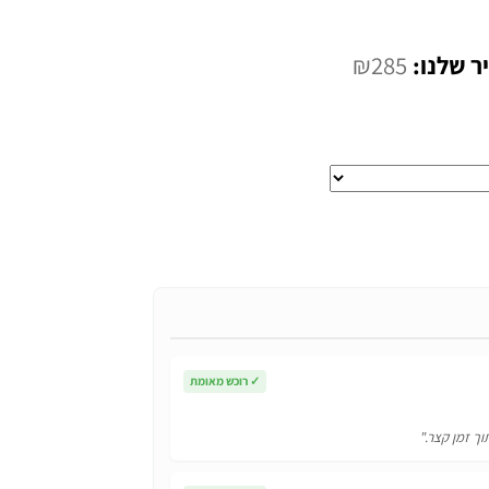
המחיר
₪
285
י
הנוכחי
הוא:
₪285.
✓
רוכש מאומת
וך זמן קצר."