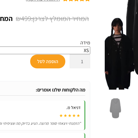
7
מדורגים
5.00
מתוך 5 מבוסס
המחיר
₪
499
על
דירוגים של
המקור
לקוחות
היה:
מידה
₪499.
כמות
הוספה לסל
של
תחפושת
לפורים
|
מה הלקוחות שלנו אומרים:
מעיל
עם
דניאל מ.
קפוצ'ון
★★★★★
של
"הזמנתי ויצאתי סופר מרוצה. הגיע בדיוק מה שציפיתי ות
וונסדי
אדמס