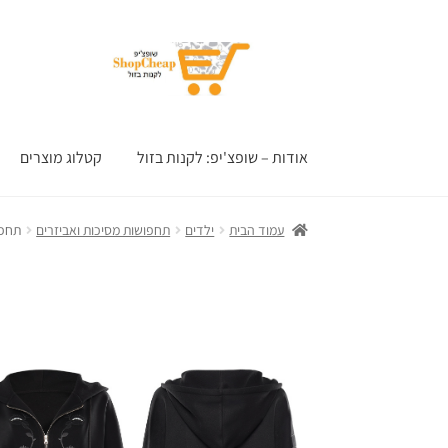
דלג
לדלג
לתוכן
לניווט
אודות – שופצ'יפ: לקנות בזול
קטלוג מוצרים
עמוד הבית
ילדים
תחפושות מסיכות ואביזרים
תחפו