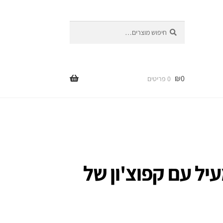
חיפוש
חיפוש
עבור:
₪
0
0 פריטים
יל עם קפוצ'ון של