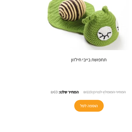
תחפושת בייבי חילזון
המחיר
המחיר
₪
69
₪
119
המקורי
הנוכחי
היה:
הוא:
הוספה לסל
₪69.
₪119.