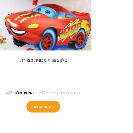
בלון בצורת מכונית מצוירת
המחיר
המח
₪
45
₪
79
המקורי
הנוכ
היה:
הוא:
בחר אפשרויות
₪45.
₪79.