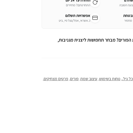
שתלם
החזרה עד 14 יום
צעה הטובה
התחרטתם? מחזירים
ובטחת
אפשרויות תשלום
כ.אשראי, אפל/גוגל פיי, ביט
 הפורים? מבחר תחפושות ליצנית מגניבות,
 גיל.
,
נוחות בשימוש
,
עיצוב שמח
,
פורים
,
פרטים מצחיקים
,