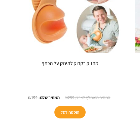
מחזיק בקבוק לתינוק על הכתף
יר
המחיר
המחיר
₪
199
₪
299
חי
המקורי
הנוכחי
היה:
הוא:
הוספה לסל
₪199.
₪299.