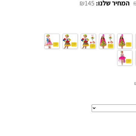
₪
145
המחיר
הנוכחי
הוא:
₪145.