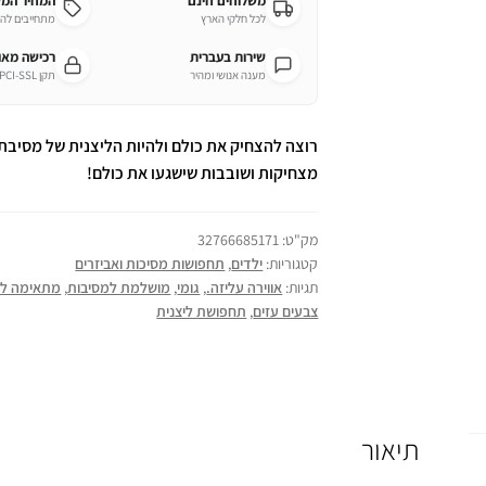
משלוחים חינם
המחיר המ
לכל חלקי הארץ
מתחייבים לה
שירות בעברית
רכישה מא
מענה אנושי ומהיר
תקן PCI-SSL מחמיר
רוצה להצחיק את כולם ולהיות הליצנית של מסיבת
מצחיקות ושובבות שישגעו את כולם!
מק"ט:
32766685171
קטגוריות:
ילדים
,
תחפושות מסיכות ואביזרים
תגיות:
אווירה עליזה.
,
גומי
,
מושלמת למסיבות
,
מתאימה לכל
צבעים עזים
,
תחפושת ליצנית
תיאור