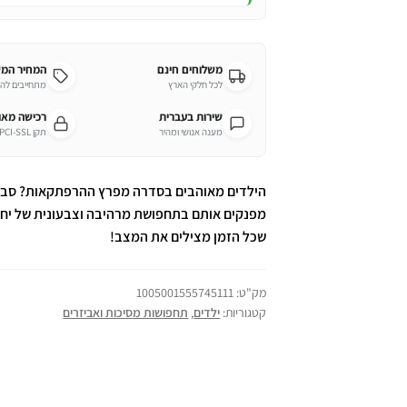
משלוחים חינם
המחיר המ
לכל חלקי הארץ
מתחייבים לה
שירות בעברית
רכישה מא
מענה אנושי ומהיר
תקן PCI-SSL מחמיר
הילדים מאוהבים בסדרה מפרץ ההרפתקאות? סביר 
מפנקים אותם בתחפושת מרהיבה וצבעונית של יחידת 
שכל הזמן מצילים את המצב!
מק"ט:
1005001555745111
קטגוריות:
ילדים
,
תחפושות מסיכות ואביזרים