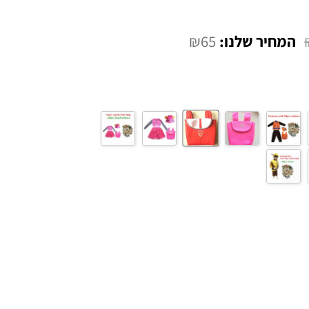
₪
65
מחיר
נוכחי