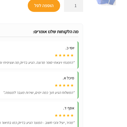
היה:
ה
כמות
הוספה לסל
.
₪121.
של
תחפושת
לילדים
מפרץ
מה הלקוחות שלנו אומרים:
ההרפתקאות
-
יוסי כ.
יחידת
★★★★★
החילוץ
"הזמנתי ויצאתי סופר מרוצה. הגיע בדיוק מה שציפיתי ות
צ'ייס
/
מיכל א.
מרשל
★★★★★
/
"המשלוח הגיע תוך כמה ימים, שירות מעבר למצופה."
סקיי
ועוד!
אסף ד.
★★★★★
"מהיר, יעיל והכי חשוב - המוצר הגיע בדיוק כמו בתיאור 