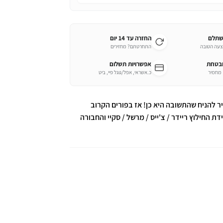
שתלם
החזרה עד 14 יום
צעה הטובה
התחרטתם? מחזירים
ובטחת
אפשרויות תשלום
כ.אשראי, אפל/גוגל פיי, ביט
להניח שהתשובה היא כן! אז בפורים הקרוב
החילוץ ריידר / צ'ייס / מרשל / סקיי והחבורה