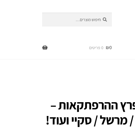
חיפוש
חיפוש
עבור:
₪
0
0 פריטים
רץ ההרפתקאות –
/ מרשל / סקיי ועוד!