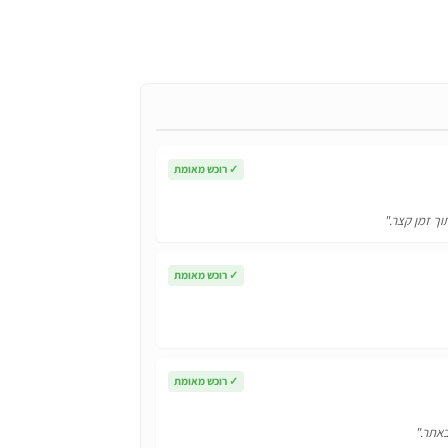
וא:
₪65
✓
רוכש מאומת
וך זמן קצר."
✓
רוכש מאומת
✓
רוכש מאומת
באתר."