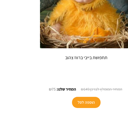
תחפושת בייבי ברווז צהוב
המחיר
המחיר
₪
75
₪
149
המקורי
הנוכחי
היה:
הוא:
הוספה לסל
₪75.
₪149.