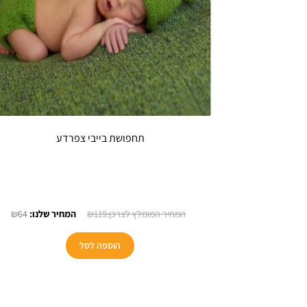
תחפושת בייבי צפרדע
המחיר
המח
₪
64
₪
119
המקורי
הנו
היה:
הוא:
הוספה לסל
64.
₪119.