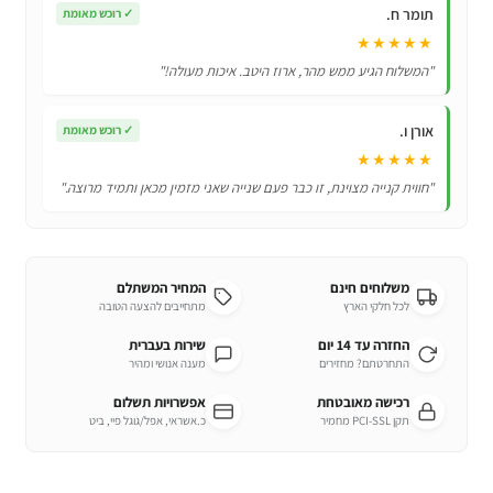
תומר ח.
✓
רוכש מאומת
מהסדרה
★★★★★
"משחק
"המשלוח הגיע ממש מהר, ארוז היטב. איכות מעולה!"
הדיונון"
אורן ו.
✓
רוכש מאומת
★★★★★
"חווית קנייה מצוינת, זו כבר פעם שנייה שאני מזמין מכאן ותמיד מרוצה."
משלוחים חינם
המחיר המשתלם
לכל חלקי הארץ
מתחייבים להצעה הטובה
החזרה עד 14 יום
שירות בעברית
התחרטתם? מחזירים
מענה אנושי ומהיר
רכישה מאובטחת
אפשרויות תשלום
תקן PCI-SSL מחמיר
כ.אשראי, אפל/גוגל פיי, ביט