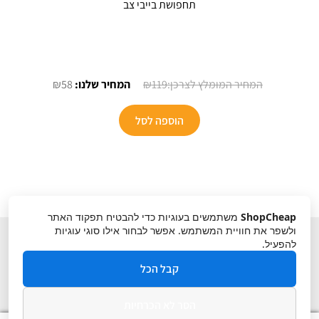
תחפושת בייבי צב
המחיר
המחיר
₪
58
₪
119
המקורי
הנוכחי
היה:
הוא:
הוספה לסל
₪58.
₪119.
ShopCheap
משתמשים בעוגיות כדי להבטיח תפקוד האתר
ולשפר את חוויית המשתמש. אפשר לבחור אילו סוגי עוגיות
להפעיל.
קבל הכל
הסר לא הכרחיות
תקנון
ביטול עסקה
מדיניות פרטיות