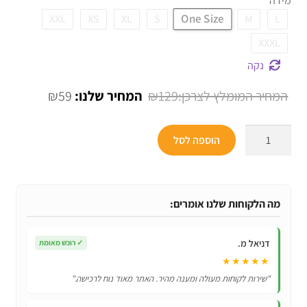
מידה
One Size
XXL
XS
XL
S
M
L
XXXL
נקה
המחיר
המחיר
₪
59
₪
129
המקורי
הנוכחי
כמות
היה:
הוא:
הוספה לסל
של
₪59.
₪129.
תחפושת
לילדים
ומבוגרים
מה הלקוחות שלנו אומרים:
לפורים
-
דניאל מ.
✓
רוכש מאומת
תחפושת
★★★★★
של
"שירות לקוחות מעולה ומענה מהיר. האתר מאוד נוח לרכישה."
אנשי
הצוות