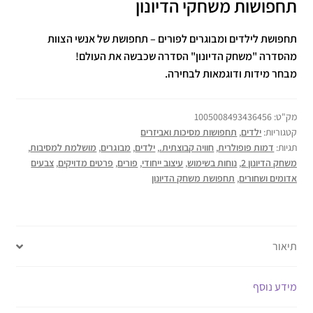
תחפושות משחקי הדיונון
תחפושת לילדים ומבוגרים לפורים – תחפושת של אנשי הצוות
מהסדרה "משחק
הדיונון
" הסדרה שכבשה את העולם!
מבחר מידות ודוגמאות לבחירה.
מק"ט:
1005008493436456
קטגוריות:
ילדים
,
תחפושות מסיכות ואביזרים
תגיות:
דמות פופולרית
,
חוויה קבוצתית.
,
ילדים
,
מבוגרים
,
מושלמת למסיבות
,
משחק הדיונון 2
,
נוחות בשימוש
,
עיצוב ייחודי
,
פורים
,
פרטים מדויקים
,
צבעים
אדומים ושחורים
,
תחפושת משחק הדיונון
תיאור
מידע נוסף