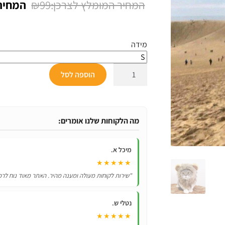
המחיר
₪
99
על
דירוגים של
המקורי
לקוחות
היה:
מידה
₪99.
כמות
הוספה לסל
של
תחפושת
לחתול
–
מה הלקוחות שלנו אומרים:
רעמה
של
מיכל א.
אריה
★★★★★
"שירות לקוחות מעולה ומענה מהיר. האתר מאוד נוח לרכ
נטלי ש.
★★★★★