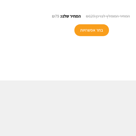
המחיר
המחיר
₪
79
₪
129
המקורי
הנוכחי
למוצר
היה:
הוא:
בחר אפשרויות
זה
₪79.
₪129.
יש
מספר
סוגים.
ניתן
לבחור
את
האפשרויות
בעמוד
המוצר