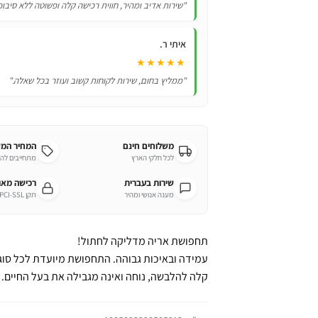
"שירות אדיב ומהיר, חווית רכישה קלה ופשוטה ללא סיבוכ
איתי ר.
★★★★★
"ממליץ בחום, שירות לקוחות קשוב ועוזר בכל שאלה."
משלוחים חינם
המחיר המ
לכל חלקי הארץ
מתחייבים לה
שירות בעברית
רכישה מא
מענה אנושי ומהיר
תקן PCI-SSL מחמיר
תחפושת אריה מדליקה לחתול!
עמידה ובאיכות גבוהה. התחפושת מיועדת לכל סוגי
קלה להלבשה, נוחה ואינה מגבילה את בעל החיים.