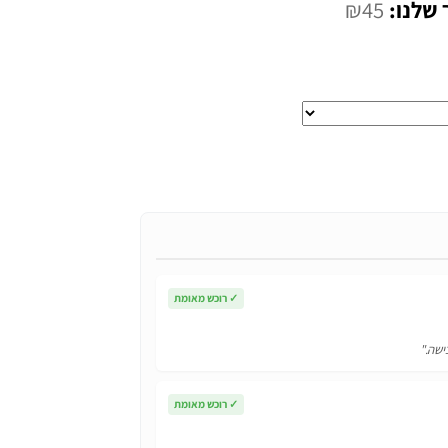
המחיר
₪
45
הנוכחי
הוא:
₪45.
✓
רוכש מאומת
ישה."
✓
רוכש מאומת