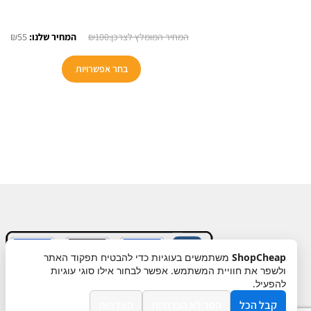
המחיר
המח
₪
55
₪
100
המקורי
הנו
היה:
הוא
בחר אפשרויות
55.
₪100.
ShopCheap
משתמשים בעוגיות כדי להבטיח תפקוד האתר
ולשפר את חוויית המשתמש. אפשר לבחור אילו סוגי עוגיות
תקנון
ביטול עסקה
מדיניות פרטיות
להפעיל.
קבל הכל
הסר לא הכרחיות
העדפות