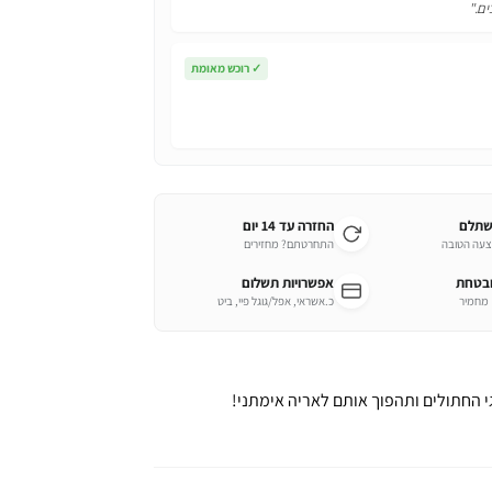
ים."
✓
רוכש מאומת
שתלם
החזרה עד 14 יום
צעה הטובה
התחרטתם? מחזירים
ובטחת
אפשרויות תשלום
כ.אשראי, אפל/גוגל פיי, ביט
 החתולים ותהפוך אותם לאריה אימתני!