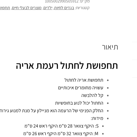
מק"ט:
1005002990505912
קטגוריות:
בגדים לחיות
,
ילדים
,
מוצרים לבעלי חיים
,
תחפושו
תיאור
תחפושת לחתול רעמת אריה
תחפושת אריה לחתול
עשויה מחומרים איכותיים
קל להלבשה
החתול יכול לנוע בחופשיות
החלק הפנימי של הרעמה הוא מניילון על מנת למנוע גירוד
מידות:
S: היקף צוואר 28 ס"מ היקף ראש 24 ס"מ
M: היקף צוואר 32 ס"מ היקף ראש 26 ס"מ