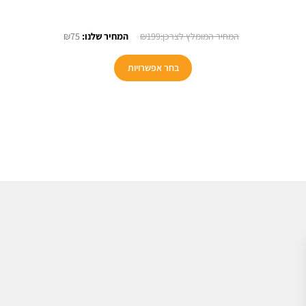
יר
המחיר
המחיר
₪
75
₪
199
כחי
המקורי
הנוכחי
:
היה:
הוא:
בחר אפשרויות
₪75.
₪199.
₪