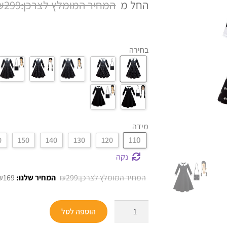
החל מ
299
₪
על
דירוגים של
לקוחות
בחירה
מידה
110
0
150
140
130
120
נקה
המחיר
₪
169
₪
299
המקורי
היה:
כמות
הוספה לסל
₪299.
של