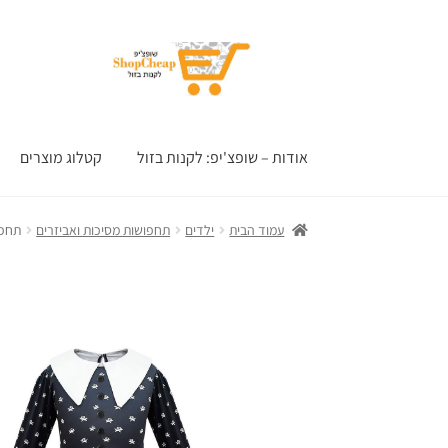
דלג
לדלג
לתוכן
לניווט
אודות – שופצ'יפ: לקנות בזול
קטלוג מוצרים
עמוד הבית
ילדים
תחפושות מסיכות ואביזרים
תחפו