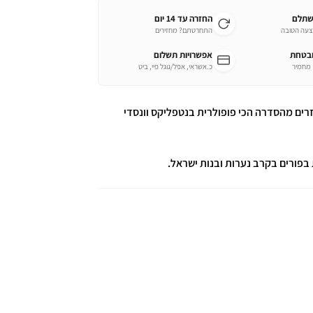
שתלם
החזרה עד 14 יום
צעה הטובה
התחרטתם? מחזירים
ובטחת
אפשרויות תשלום
כ.אשראי, אפל/גוגל פיי, ביט
רים מהסדרה הכי פופולרית בנטפליקס וונסדי
 בפורים בקרב נערות ובנות ישראל.