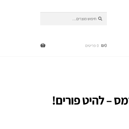
חיפוש
חיפוש
עבור:
₪
0
0 פריטים
ס – להיט פורים!