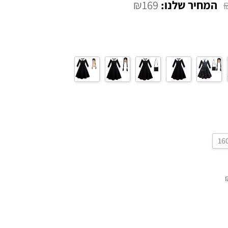
₪
169
16
המחיר
הנוכחי
הוא:
₪169.