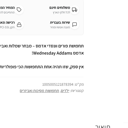
משלוחים חינם
המחיר המ
לכל חלקי הארץ
מתחייבים לה
שירות בעברית
רכישה מא
מענה אנושי ומהיר
תקן PCI-SSL מחמיר
תחפושת פורים וונסדי אדמס – מבחר שמלות ואביז
אדמס Wednesday Addams!
אין ספק, שזו תהיה אחת התחפושות הכי פופולריות
מק"ט:
1005005121878394
קטגוריות:
ילדים
,
תחפושות מסיכות ואביזרים
תיאור