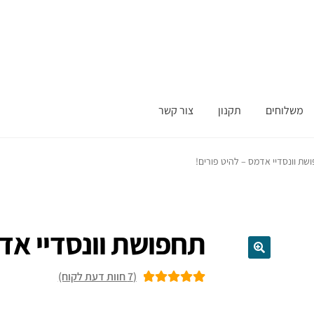
משלוחים
תקנון
צור קשר
שת וונסדיי אדמס – להיט פורים!
תחפושת וונסדיי אדמ
(
7
חוות דעת לקוח)
7
מדורגים
5.00
מתוך 5 מבוסס