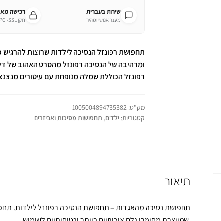
שירות בעברית
רכישה מא
מענה אנושי ומהיר
תקן PCI-SSL מחמיר
תחפושת רפונזל הנסיכה לילדות שרוצות להרגיש כ
ומרהיבה של הנסיכה רפונזל מהסרט האהוב של דיס
רפונזל הכוללת שמלה מנופחת עם עיטורים מנצנצים
מק"ט:
1005004894735382
קטגוריות:
ילדים
,
תחפושות מסיכות ואביזרים
תיאור
שמיוצרת מחומרי גלם איכותיים ביותר ובטיחותיים לשימוש