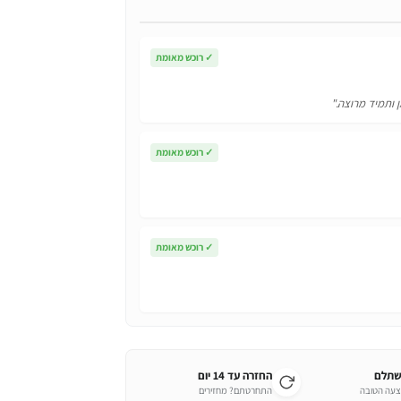
✓
רוכש מאומת
ן ותמיד מרוצה."
✓
רוכש מאומת
✓
רוכש מאומת
שתלם
החזרה עד 14 יום
צעה הטובה
התחרטתם? מחזירים