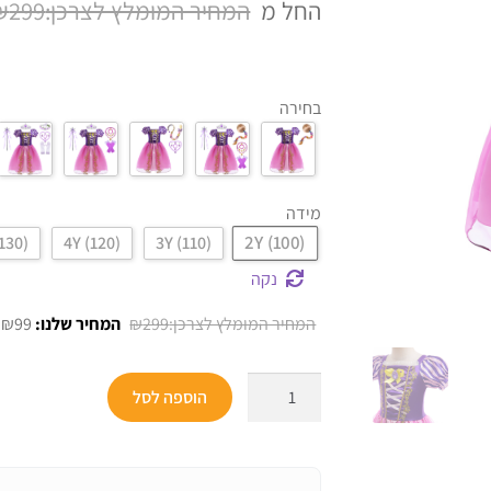
החל מ
299
₪
על
דירוגים של
לקוחות
בחירה
מידה
2Y (100)
(130)
4Y (120)
3Y (110)
נקה
המחיר
ה
₪
99
₪
299
המקורי
ה
היה:
ה
כמות
הוספה לסל
.
₪299.
של
תחפושת
הנסיכה