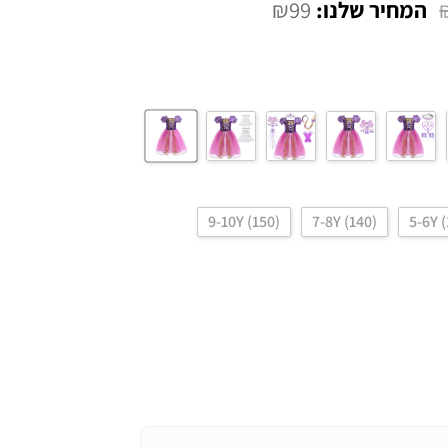
₪
99
9-10Y (150)
7-8Y (140)
5-6Y 
מחיר
נוכחי
וא:
₪99