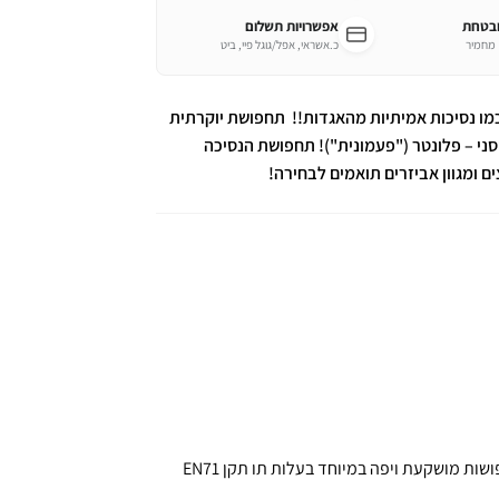
ובטחת
אפשרויות תשלום
כ.אשראי, אפל/גוגל פיי, ביט
מו נסיכות אמיתיות מהאגדות!! תחפושת יוקרתית
ני – פלונטר ("פעמונית")! תחפושת הנסיכה
 ומגוון אביזרים תואמים לבחירה!
תחפושת נסיכה מהאגדות – תחפושת הנסיכה רפונזל לילדות. תחפושות מושקעת ויפה במיוחד בעלות תו תקן EN71