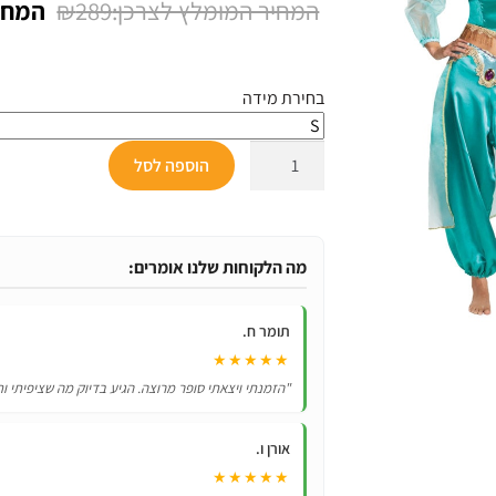
המחיר
₪
289
על
דירוגים של
המקור
לקוחות
היה:
בחירת מידה
₪289.
כמות
הוספה לסל
של
תחפושת
הנסיכה
יסמין
מה הלקוחות שלנו אומרים:
מאלאדין
תומר ח.
★★★★★
"הזמנתי ויצאתי סופר מרוצה. הגיע בדיוק מה שציפיתי ות
אורן ו.
★★★★★