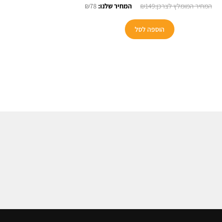
המחיר
המחיר
₪
78
₪
149
המקורי
הנוכחי
היה:
הוא:
הוספה לסל
₪78.
₪149.