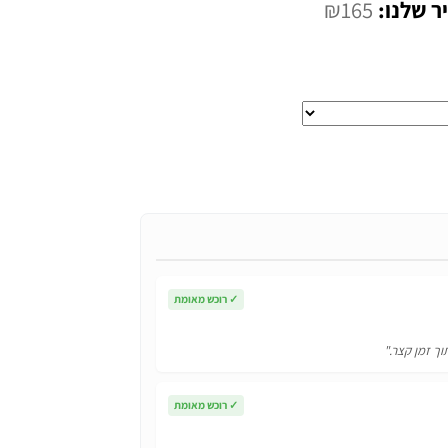
המחיר
₪
165
י
הנוכחי
הוא:
₪165.
✓
רוכש מאומת
וך זמן קצר."
✓
רוכש מאומת