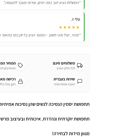
"המשלוח הגיע תוך כמה ימים, שירות מעבר למצופה."
טלי ז.
★★★★★
"מהיר, יעיל והכי חשוב - המוצר הגיע בדיוק כמו בתיאור 
משלוחים חינם
המחיר המ
לכל חלקי הארץ
מתחייבים לה
שירות בעברית
רכישה מא
מענה אנושי ומהיר
תקן PCI-SSL מחמיר
תחפושת יסמין הנסיכה לנשים שהן נסיכות אמיתיות
תחפושת יוקרתית ונהדרת. איכותית ובעיצוב מרשי
מגוון מידות לבחירה!