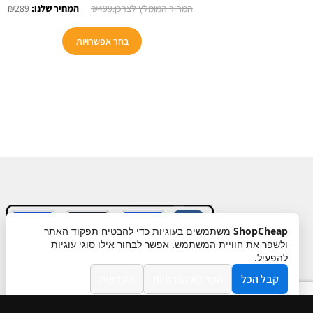
המחיר
המ
₪
289
₪
499
המקורי
הנו
למוצר
היה:
הוא
בחר אפשרויות
זה
9.
₪499.
יש
מספר
סוגים.
ניתן
לבחור
את
האפשרויות
בעמוד
המוצר
ShopCheap
משתמשים בעוגיות כדי להבטיח תפקוד האתר
ולשפר את חוויית המשתמש. אפשר לבחור אילו סוגי עוגיות
תקנון
ביטול עסקה
מדיניות פרטיות
להפעיל.
קבל הכל
הסר לא הכרחיות
העדפות
מדיניות פרטיות