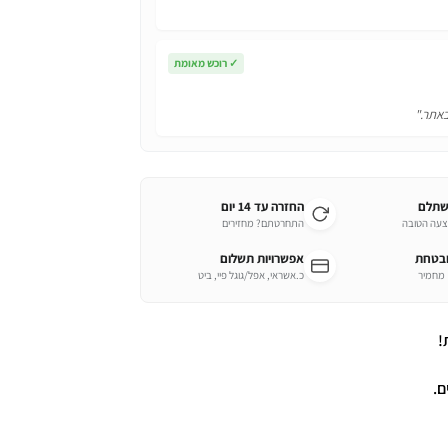
✓
רוכש מאומת
באתר."
שתלם
החזרה עד 14 יום
צעה הטובה
התחרטתם? מחזירים
ובטחת
אפשרויות תשלום
כ.אשראי, אפל/גוגל פיי, ביט
!
ם.