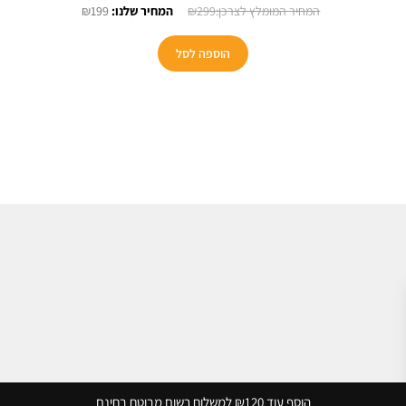
חיר
המחיר
המחיר
₪
199
₪
299
כחי
המקורי
הנוכחי
:
היה:
הוא:
הוספה לסל
₪199.
₪299.
₪28
הוסף עוד ₪120 למשלוח רשום מבוטח בחינם